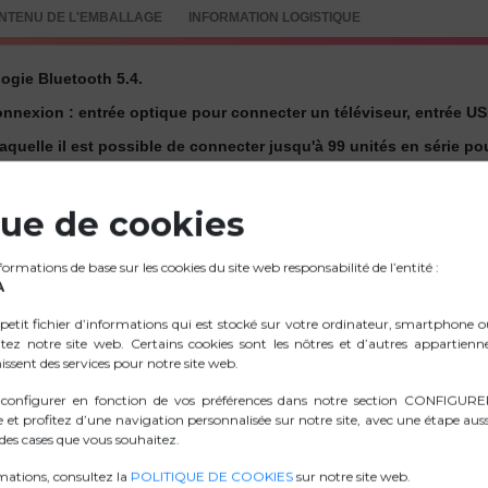
NTENU DE L'EMBALLAGE
INFORMATION LOGISTIQUE
logie Bluetooth 5.4.
connexion : entrée optique pour connecter un téléviseur, entrée USB
 laquelle il est possible de connecter jusqu'à 99 unités en série
oth, la radio FM, l'USB ou l'entrée AUX IN.
k 6,3 mm pour vous permettre de profiter du meilleur karaoké lors 
que de cookies
rôler toutes les fonctions depuis votre canapé ou à distance.
rmations de base sur les cookies du site web responsabilité de l’entité :
tion blanche et un pied de sol qui s'adapte à tous les espaces.
A
eilleure qualité sonore.
petit fichier d’informations qui est stocké sur votre ordinateur, smartphone 
itez notre site web. Certains cookies sont les nôtres et d’autres appartienn
issent des services pour notre site web.
.ZIP IMAGES
 configurer en fonction de vos préférences dans notre section CONFIGU
e et profitez d’une navigation personnalisée sur notre site, avec une étape auss
es cases que vous souhaitez.
D. CONFORMITÉ
mations, consultez la
POLITIQUE DE COOKIES
sur notre site web.