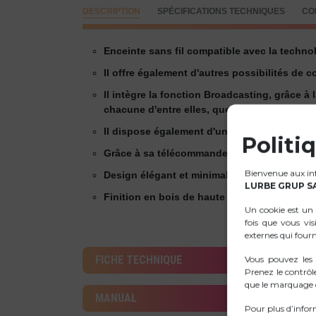
DESCRIPTION
SPÉCIFICATIONS TECHNIQUES
CO
Enceinte sans fil compatible avec la techno
Il offre également d'autres possibilités de 
Il intègre la fonction Broadcasting, grâce à
chacune d'entre elles, que ce soit via Blueto
Il dispose également d'une entrée micro jac
Politi
Grâce à sa télécommande, vous pourrez cont
Bienvenue aux info
Design élégant et minimaliste, avec une fini
LURBE GRUP S
Finition en bois de haute qualité pour une m
Un cookie est un 
fois que vous vis
externes qui fourn
FICHE TECHNIQUE
Vous pouvez les
Prenez le contrôl
que le marquage d
MANUAL
Pour plus d’infor