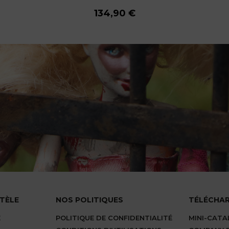
134,90 €
134,90 €
134,90 €
134,90 €
134,90 €
NTÈLE
NOS POLITIQUES
TÉLÉCHA
E
POLITIQUE DE CONFIDENTIALITÉ
MINI-CAT