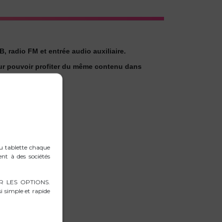
, radio FM et entrée audio auxiliaire.
 pour pouvoir profiter du même contenu dans
de vos soirées.
ou tablette chaque
ent à des sociétés
RER LES OPTIONS.
i simple et rapide