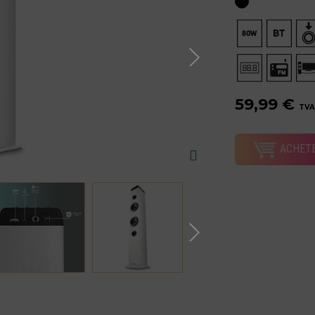
59,99 €
TVA
ACHET