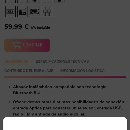
59,99 €
IVA incluído
COMPRAR
DESCRIPCIÓN
ESPECIFICACIONES TÉCNICAS
CONTENIDO DEL EMBALAJE
INFORMACIÓN LOGÍSTICA
Altavoz inalámbrico compatible con tecnología
Bluetooth 5.4.
Ofrece demás otras distintas posibilidades de conexión:
entrada óptica para conectar un televisor, entrada USB,
radio FM y entrada de audio auxiliar.
Incorpora función Broadcasting, gracias a la cual
podemos conectar hasta 99 unidades en serie para