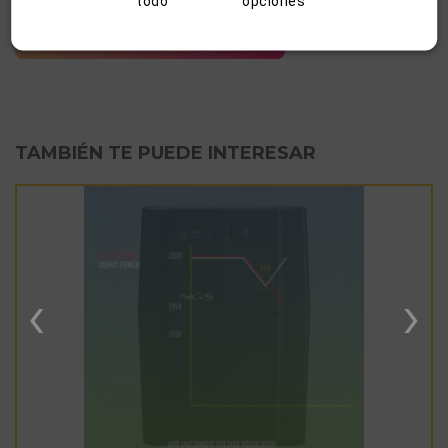
MANUAL
todo
opciones
D. CONFORMIDAD
TAMBIÉN TE PUEDE INTERESAR
‹
›