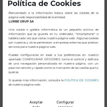
Política de Cookies
poder disfrutar del mismo contenido en todas ellas, bien
sea a través de bluetooth, radio FM, USB o AUX IN.
Bienvenida/o a la información básica sobre las cookies de la
Incluye además una entrada de micrófono jack 6,3mm
página web responsabilidad de la entidad:
LURBE GRUP SA
para poder disfrutar del mejor karaoke en tus fiestas.
Gracias a su mando a distancia, podrás controlar todas
Una cookie o galleta informática es un pequeño archivo de
información que se guarda en tu ordenador, "smartphone" o
las funciones desde el sofá o a distancia.
tableta cada vez que visitas nuestra página web. Algunas cookies
Diseño elegante y minimalista, con acabado en blanco y
son nuestras y otras pertenecen a empresas externas que prestan
una base para colocarla en el suelo que se ajusta a
servicios para nuestra página web.
cualquier espacio.
Puedes configurarlas en base a tus preferencias en nuestro
Acabado en madera de alta calidad que proporciona una
apartado CONFIGURAR OPCIONES: toma el control y disfruta
de una navegación personalizada en nuestra página, con un
mejor calidad de sonido.
paso tan sencillo y rápido como la marcación de las casillas que tú
quieras.
Si quieres más información, consulta la
POLÍTICA DE COOKIES
de nuestra página web.
FICHA TÉCNICA
.ZIP FOTOGRAFIAS
Aceptar
Configurar