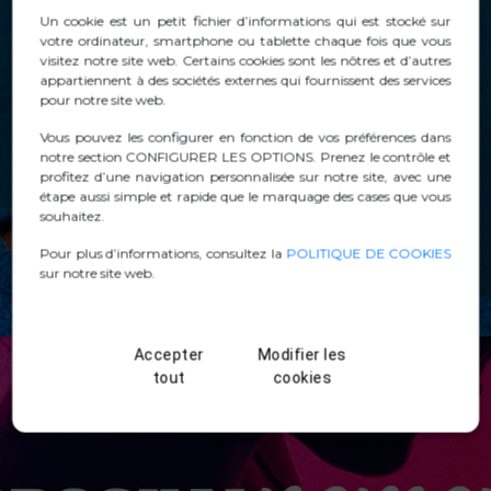
Un cookie est un petit fichier d’informations qui est stocké sur
votre ordinateur, smartphone ou tablette chaque fois que vous
visitez notre site web. Certains cookies sont les nôtres et d’autres
appartiennent à des sociétés externes qui fournissent des services
pour notre site web.
Vous pouvez les configurer en fonction de vos préférences dans
notre section CONFIGURER LES OPTIONS. Prenez le contrôle et
profitez d’une navigation personnalisée sur notre site, avec une
étape aussi simple et rapide que le marquage des cases que vous
souhaitez.
Pour plus d’informations, consultez la
POLITIQUE DE COOKIES
sur notre site web.
Accepter
Modifier les
tout
cookies