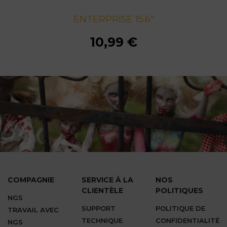
ENTERPRISE 15.6"
ENTERPRISE 15.6"
ENTERPRISE 15.6"
ENTERPRISE 15.6"
ENTERPRISE 15.6"
ENTERPRISE 15.6"
ENTERPRISE 15.6"
10,99 €
10,99 €
10,99 €
10,99 €
10,99 €
10,99 €
10,99 €
COMPAGNIE
SERVICE À LA
NOS
CLIENTÈLE
POLITIQUES
NGS
SUPPORT
POLITIQUE DE
TRAVAIL AVEC
TECHNIQUE
CONFIDENTIALITÉ
NGS