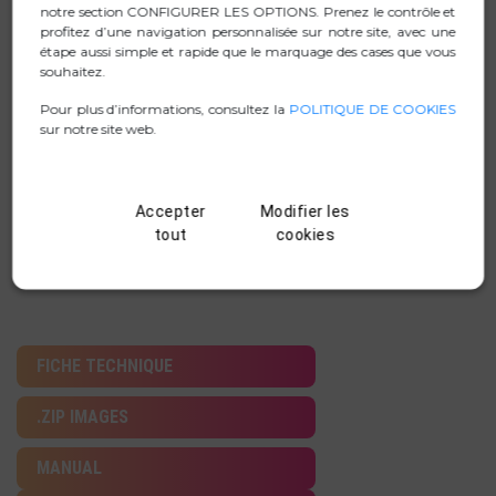
notre section CONFIGURER LES OPTIONS. Prenez le contrôle et
Comprend une entrée AUX In pour Jack 3,5 mm.
profitez d’une navigation personnalisée sur notre site, avec une
Batterie rechargeable au lithium de 7,4V/2500mAh qui
étape aussi simple et rapide que le marquage des cases que vous
peut jouer de la musique pendant 9 heures (à 50 % du
souhaitez.
volume).
Pour plus d’informations, consultez la
POLITIQUE DE COOKIES
Contrôlez votre musique depuis le haut-parleur avec les
sur notre site web.
boutons intégrés simples.
Équipé d'un câble de chargement USB de type C pour
une charge pratique.
Accepter
Modifier les
tout
cookies
La portée du mobile pour la lecture de musique est
jusqu'à 10 mètres.
FICHE TECHNIQUE
.ZIP IMAGES
MANUAL