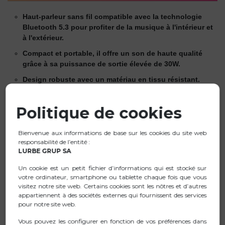
Haut-parleur sans fil compatible avec la technologie
Bluetooth 5.3 pour profiter de la musique à l'intérieur et
à l'extérieur.
Compact et portable, il offre un son de haute qualité
grâce à sa puissance de sortie élevée de 30W.
Design robuste avec un matériau en tissu résistant.
Résistant à l'eau, conforme à la norme IPX7. Peut être
immergé pendant 30 minutes à moins d'1 mètre de
Politique de cookies
profondeur.
Amplifie le son, peut jumeler deux appareils
Bienvenue aux informations de base sur les cookies du site web
responsabilité de l’entité :
simultanément et augmenter la puissance sonore grâce
LURBE GRUP SA
à sa technologie True Wireless.
Un cookie est un petit fichier d’informations qui est stocké sur
Compatible avec la technologie Bluetooth : connectez
votre ordinateur, smartphone ou tablette chaque fois que vous
votre appareil via Bluetooth et écoutez votre musique
visitez notre site web. Certains cookies sont les nôtres et d’autres
avec la meilleure qualité sonore.
appartiennent à des sociétés externes qui fournissent des services
pour notre site web.
Dispose d'un port d'entrée USB & TF pour connecter
une mémoire jusqu'à 32 Gb.
Vous pouvez les configurer en fonction de vos préférences dans