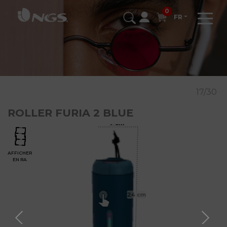
0
FR
17/30
ROLLER FURIA 2 BLUE
7 cm
AFFICHER
EN RA
24 cm