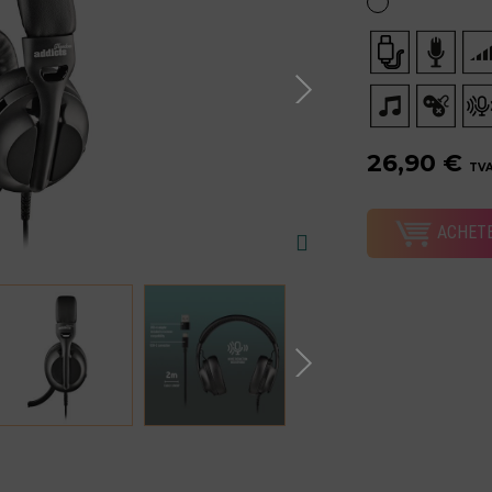
26,90 €
TVA
ACHET