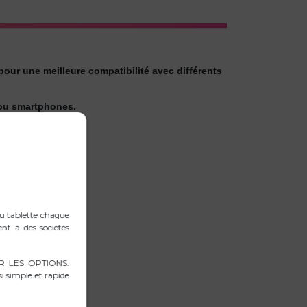
our une meilleure compatibilité avec différents
s ou smartphones.
maximale.
ou tablette chaque
ent à des sociétés
RER LES OPTIONS.
i simple et rapide