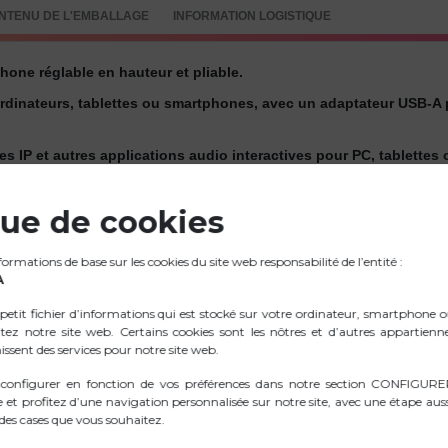
NTENU DE L'EMBALLAGE
INFORMATION LOGISTIQUE
one réglable en hauteur et pliable.
rdinateurs, tablettes ou smartphones, avec un adaptateur USB-A p
s IP et autres applications audio interactives pour PC, tablette
confort optimal pour une utilisation prolongée.
que de cookies
e, est intégré à l’écouteur gauche.
 pour proffiter de votre musique ou de vos appels avec une clarté 
rmations de base sur les cookies du site web responsabilité de l’entité :
ande liberté de mouvement.
A
petit fichier d’informations qui est stocké sur votre ordinateur, smartphone 
itez notre site web. Certains cookies sont les nôtres et d’autres appartienn
issent des services pour notre site web.
 configurer en fonction de vos préférences dans notre section CONFIGU
.ZIP IMAGES
e et profitez d’une navigation personnalisée sur notre site, avec une étape auss
es cases que vous souhaitez.