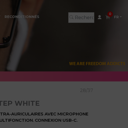
0
T
RECONDITIONNÉS
FR
28/37
TEP WHITE
NTRA-AURICULAIRES AVEC MICROPHONE
LTIFONCTION. CONNEXION USB-C.