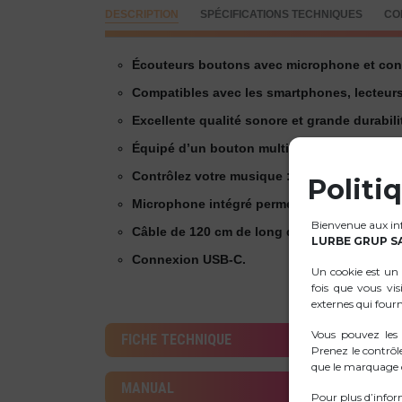
DESCRIPTION
SPÉCIFICATIONS TECHNIQUES
CO
Écouteurs boutons avec microphone et con
Compatibles avec les smartphones, lecteurs 
Excellente qualité sonore et grande durabili
Équipé d’un bouton multifonction et de la t
Contrôlez votre musique : lecture/pause, pi
Politi
Microphone intégré permettant de répondre e
Bienvenue aux info
Câble de 120 cm de long qui vous permet de 
LURBE GRUP S
Connexion USB-C.
Un cookie est un 
fois que vous vis
externes qui fourn
Vous pouvez les
FICHE TECHNIQUE
Prenez le contrôl
que le marquage d
MANUAL
Pour plus d’infor