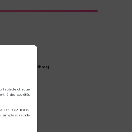
 (fonction mains libres).
ou tablette chaque
ent à des sociétés
RER LES OPTIONS.
i simple et rapide