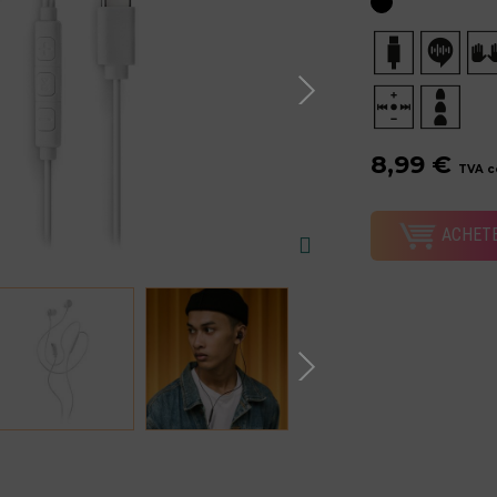
8,99 €
TVA c
ACHET