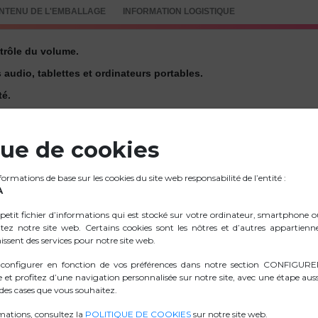
NTENU DE L'EMBALLAGE
INFORMATION LOGISTIQUE
trôle du volume.
audio, tablettes et ordinateurs portables.
té.
echnologie d’assistant vocal.
ste précédente/suivante, d’une simple pression sur un bouton.
que de cookies
t de terminer les appels sans sortir le smartphone de votre poche
rmations de base sur les cookies du site web responsabilité de l’entité :
bouger en toute liberté.
A
petit fichier d’informations qui est stocké sur votre ordinateur, smartphone 
itez notre site web. Certains cookies sont les nôtres et d’autres appartienn
issent des services pour notre site web.
 configurer en fonction de vos préférences dans notre section CONFIGU
.ZIP IMAGES
e et profitez d’une navigation personnalisée sur notre site, avec une étape auss
es cases que vous souhaitez.
D. CONFORMITÉ
mations, consultez la
POLITIQUE DE COOKIES
sur notre site web.