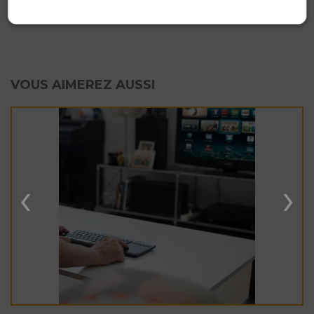
D. CONFORMITÉ
VOUS AIMEREZ AUSSI
‹
›