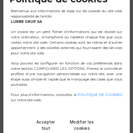
d’assistant vocal.
Bienvenue aux informations de base sur les cookies du site web
Contrôlez votre musique : lecture/pause, piste
responsabilité de l’entité :
précédente/suivante, d’une simple pression sur un
LURBE GRUP SA
bouton.
Un cookie est un petit fichier d’informations qui est stocké sur
Microphone intégré permettant de répondre et de
votre ordinateur, smartphone ou tablette chaque fois que vous
terminer les appels sans sortir le smartphone de votre
visitez notre site web. Certains cookies sont les nôtres et d’autres
poche (fonction mains libres).
appartiennent à des sociétés externes qui fournissent des services
pour notre site web.
Câble de 120 cm de long qui vous permet de bouger en
toute liberté.
Vous pouvez les configurer en fonction de vos préférences dans
notre section CONFIGURER LES OPTIONS. Prenez le contrôle et
Connexion USB-C.
profitez d’une navigation personnalisée sur notre site, avec une
étape aussi simple et rapide que le marquage des cases que vous
souhaitez.
Pour plus d’informations, consultez la
POLITIQUE DE COOKIES
FICHE TECHNIQUE
sur notre site web.
.ZIP IMAGES
Accepter
Modifier les
MANUAL
tout
cookies