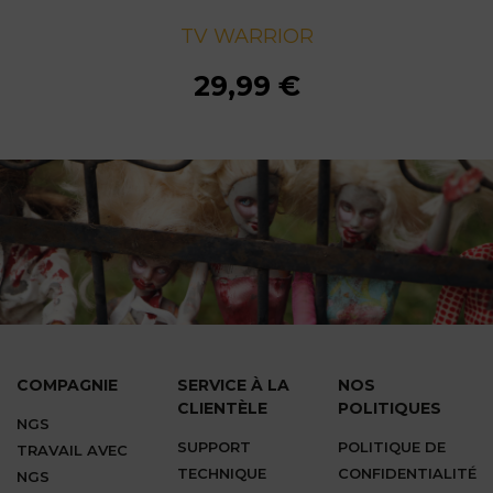
TV WARRIOR
TV WARRIOR
TV WARRIOR
TV WARRIOR
TV WARRIOR
TV WARRIOR
TV WARRIOR
TV WARRIOR
29,99 €
29,99 €
29,99 €
29,99 €
29,99 €
29,99 €
29,99 €
29,99 €
COMPAGNIE
SERVICE À LA
NOS
CLIENTÈLE
POLITIQUES
NGS
SUPPORT
POLITIQUE DE
TRAVAIL AVEC
TECHNIQUE
CONFIDENTIALITÉ
NGS