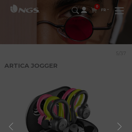
0
FR
5/37
ARTICA JOGGER