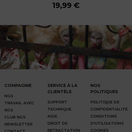
19,99 €
19,99 €
19,99 €
19,99 €
19,99 €
19,99 €
19,99 €
19,99 €
19,99 €
COMPAGNIE
SERVICE À LA
NOS
CLIENTÈLE
POLITIQUES
NGS
SUPPORT
POLITIQUE DE
TRAVAIL AVEC
TECHNIQUE
CONFIDENTIALITÉ
NGS
AIDE
CONDITIONS
CLUB NGS
DROIT DE
D'UTILISATIONS
NEWSLETTER
RETRACTATION
COOKIES
CONTACT