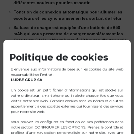
différentes couleurs pour les assortir
Fonction de connexion automatique pour allumer les
écouteurs et les synchroniser en les sortant de l'étui
Sa base de charge est équipée d'une batterie de 650
mAh qui vous permettra de charger complètement les
écouteurs 3 fois, offrant jusqu'à 40 heures d'autonomie
Doté de boutons sur chaque écouteur pour contrôler
Politique de cookies
toutes les fonctions importantes (Suivant / Précédent /
Pause / Lecture / Volume+ / Volume- / Appeler l'assistant
vocal / Décrocher et raccrocher les appels ou rejeter un
Bienvenue aux informations de base sur les cookies du site web
appel entrant) d'une simple pression
responsabilité de l’entité :
LURBE GRUP SA
Capacité de la batterie des écouteurs de 50 mAh, offrant
10 heures d'autonomie avec une simple charge (à 50%
Un cookie est un petit fichier d’informations qui est stocké sur
votre ordinateur, smartphone ou tablette chaque fois que vous
du volume)
visitez notre site web. Certains cookies sont les nôtres et d’autres
Design minimaliste et ergonomique offrant un
appartiennent à des sociétés externes qui fournissent des services
pour notre site web.
ajustement confortable et sécurisé
Grâce à sa fonction mains libres, vous n'aurez pas
Vous pouvez les configurer en fonction de vos préférences dans
notre section CONFIGURER LES OPTIONS. Prenez le contrôle et
besoin de manipuler le téléphone
profitez d’une navigation personnalisée sur notre site, avec une