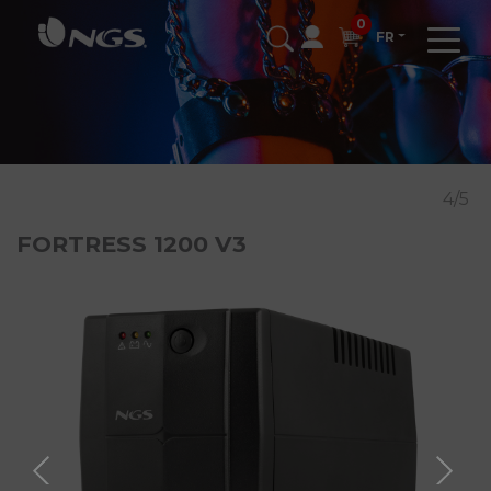
0
FR
4/5
FORTRESS 1200 V3