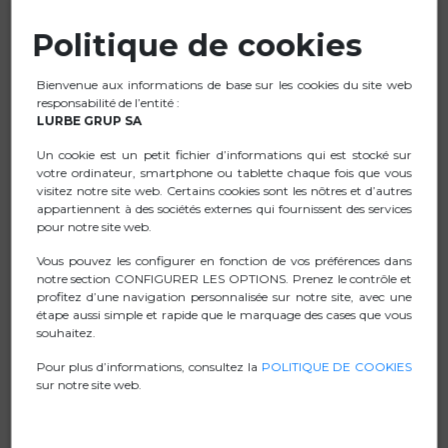
les dommages causés par les surtensions, les pics et
Politique de cookies
les fluctuations
Fonction AVR pour assurer une tension de sortie stable.
Bienvenue aux informations de base sur les cookies du site web
Alertes sonores en cas de coupure de courant
responsabilité de l’entité :
LURBE GRUP SA
Le temps nécessaire pour sauvegarder vos fichiers et
éteindre votre ordinateur varie de 5 à 10 minutes
Un cookie est un petit fichier d’informations qui est stocké sur
votre ordinateur, smartphone ou tablette chaque fois que vous
Suppression des surtensions et filtrage du bruit de
visitez notre site web. Certains cookies sont les nôtres et d’autres
façon permanente
appartiennent à des sociétés externes qui fournissent des services
pour notre site web.
Entièrement numérisé et contrôlé par microprocesseur
Vous pouvez les configurer en fonction de vos préférences dans
Économie d'énergie (mode veille UPS)
notre section CONFIGURER LES OPTIONS. Prenez le contrôle et
Démarrage à froid (courant continu)
profitez d’une navigation personnalisée sur notre site, avec une
étape aussi simple et rapide que le marquage des cases que vous
Protection intégrée contre les surcharges et les
souhaitez.
décharges
Pour plus d’informations, consultez la
POLITIQUE DE COOKIES
sur notre site web.
FICHE TECHNIQUE