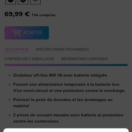
69,99 €
TVA comprise
ACHETER
DESCRIPTION
SPÉCIFICATIONS TECHNIQUES
CONTENU DE L'EMBALLAGE
INFORMATION LOGISTIQUE
Onduleur off-line 800 VA avec batterie intégrée
Fournit une alimentation temporaire à la batterie lors
d'un court-circuit et une protection contre la surcharge.
Prévient la perte de données et les dommages au
matériel
2 prises de courant murales avec batterie et protection
contre les surtensions
Des sorties protégées contre les surtensions pour éviter