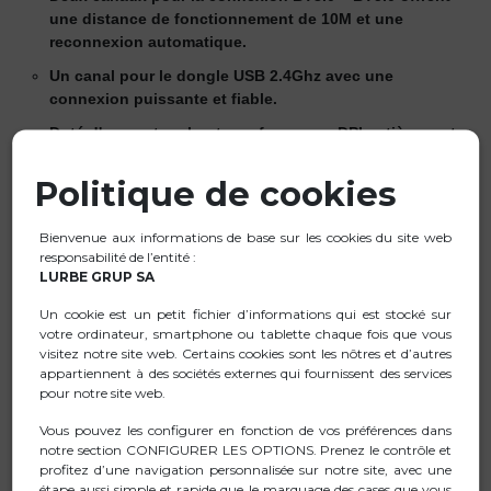
une distance de fonctionnement de 10M et une
reconnexion automatique.
Un canal pour le dongle USB 2.4Ghz avec une
connexion puissante et fiable.
Doté d'un capteur haute performance, DPI entièrement
réglable : 1000/1600/2400.
Politique de cookies
Équipé d'une batterie rechargeable au lithium qui peut
être facilement rechargée avec le câble USB-C inclus.
Bienvenue aux informations de base sur les cookies du site web
Comprend une roue en caoutchouc antidérapante pour
responsabilité de l’entité :
une meilleure grille avec défilement et 3 boutons.
LURBE GRUP SA
Clic silencieux : Ses clics silencieux et doux vous
Un cookie est un petit fichier d’informations qui est stocké sur
permettent de ne plus craindre de déranger les
votre ordinateur, smartphone ou tablette chaque fois que vous
personnes qui vous entourent, en réduisant le bruit
visitez notre site web. Certains cookies sont les nôtres et d’autres
jusqu'à 90 %.
appartiennent à des sociétés externes qui fournissent des services
pour notre site web.
Offre un rétroéclairage RVB resplendissant, des modes
de lumière personnalisés de 15 couleurs peuvent être
Vous pouvez les configurer en fonction de vos préférences dans
notre section CONFIGURER LES OPTIONS. Prenez le contrôle et
facilement changés en cliquant sur le bouton central de
profitez d’une navigation personnalisée sur notre site, avec une
la molette de défilement. Le rétroéclairage peut
étape aussi simple et rapide que le marquage des cases que vous