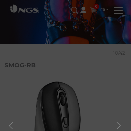
0
FR
10/42
SMOG-RB