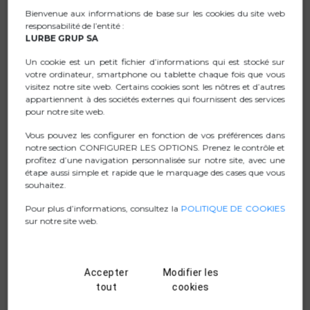
Contrôlez votre musique : lecture/pause, piste
Bienvenue aux informations de base sur les cookies du site web
responsabilité de l’entité :
précédente/suivante, d’une simple pression sur un
LURBE GRUP SA
bouton.
Un cookie est un petit fichier d’informations qui est stocké sur
Microphone intégré permettant de répondre et de
votre ordinateur, smartphone ou tablette chaque fois que vous
terminer les appels sans sortir le smartphone de votre
visitez notre site web. Certains cookies sont les nôtres et d’autres
poche (fonction mains libres).
appartiennent à des sociétés externes qui fournissent des services
pour notre site web.
Câble de 120 cm de long qui vous permet de bouger en
toute liberté.
Vous pouvez les configurer en fonction de vos préférences dans
notre section CONFIGURER LES OPTIONS. Prenez le contrôle et
Connexion USB-C.
profitez d’une navigation personnalisée sur notre site, avec une
étape aussi simple et rapide que le marquage des cases que vous
souhaitez.
Pour plus d’informations, consultez la
POLITIQUE DE COOKIES
FICHE TECHNIQUE
sur notre site web.
.ZIP IMAGES
Accepter
Modifier les
MANUAL
tout
cookies
D. CONFORMITÉ