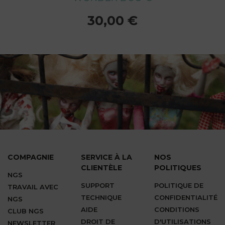
30,00 €
30,00 €
30,00 €
30,00 €
30,00 €
30,00 €
30,00 €
30,00 €
30,00 €
COMPAGNIE
SERVICE À LA
NOS
CLIENTÈLE
POLITIQUES
NGS
SUPPORT
POLITIQUE DE
TRAVAIL AVEC
TECHNIQUE
CONFIDENTIALITÉ
NGS
AIDE
CONDITIONS
CLUB NGS
DROIT DE
D'UTILISATIONS
NEWSLETTER