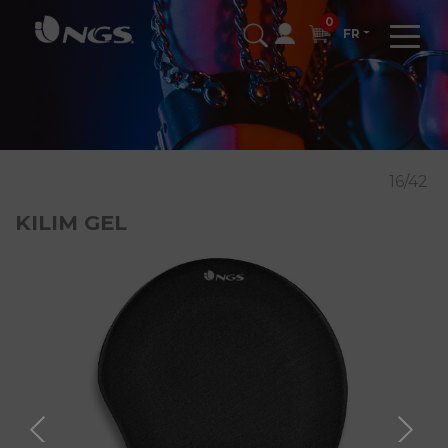
0
FR
16/42
KILIM GEL