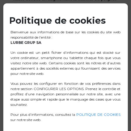
réduit ainsi la pression sur la main et le poignet. Pour un
usage intensif.
Politique de cookies
Offre un contrôle précis de la souris avec une excellente
stabilité sur votre bureau.
Bienvenue aux informations de base sur les cookies du site web
Fait avec du tissu et une base caoutchoutée en
responsabilité de l’entité :
matériaux durables pour protéger l'environnement.
LURBE GRUP SA
Le tapis de souris dispose de bordures renforcées pour
Un cookie est un petit fichier d’informations qui est stocké sur
éviter l'usure prématurée et pour une utilisation pendant
votre ordinateur, smartphone ou tablette chaque fois que vous
de longues années sans déformation ou perte de
visitez notre site web. Certains cookies sont les nôtres et d’autres
appartiennent à des sociétés externes qui fournissent des services
gomme.
pour notre site web.
La base anti-dérapante reliée au tissu garde la surface
Vous pouvez les configurer en fonction de vos préférences dans
flexible tout en évitant des mauvais mouvements à la
notre section CONFIGURER LES OPTIONS. Prenez le contrôle et
souris.
profitez d’une navigation personnalisée sur notre site, avec une
étape aussi simple et rapide que le marquage des cases que vous
Facile à entretenir, un simple chiffon imprégné d'eau
souhaitez.
permet de le nettoyer.
Pour plus d’informations, consultez la
POLITIQUE DE COOKIES
Idéal pour tous les utilisateurs comme les designers
sur notre site web.
graphiques ou encore les joueurs qui recherchent une
précision optimale et du confort.