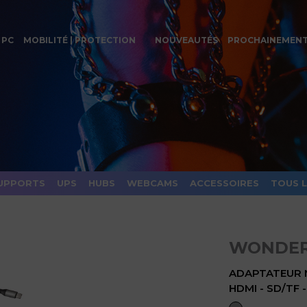
 PC
MOBILITÉ | PROTECTION
NOUVEAUTÉS
PROCHAINEMEN
UPPORTS
UPS
HUBS
WEBCAMS
ACCESSOIRES
TOUS 
WONDER
ADAPTATEUR M
HDMI - SD/TF 