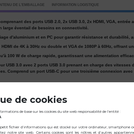
NTENU DE L'EMBALLAGE
INFORMATION LOGISTIQUE
omprenant des ports USB 2.0, 2x USB 3.0, 2x HDMI, VGA, entrée au
n large éventail de besoins en connectivité.
iage d'aluminium et en PC pour garantir résistance et durabilité, 
 HDMI de 4K à 30Hz ou double et VGA de 1080P à 60Hz, offrant une
u'à 100 W de charge rapide, garantissant une alimentation efficac
ur USB 3.0 avec 2 ports USB 3.0 prenant en charge des vitesses de 
iques. Comprend un port USB-C pour une troisième connexion avec 
aux câblés à des vitesses de 10/100/1000 Mbps pour une connexio
le avec un large éventail de périphériques tels que MacBook, Sam
que de cookies
ur le transfert de données, la charge rapide et la sortie vidéo.
e requis, branchez simplement et utilisez-le immédiatement pour 
rmations de base sur les cookies du site web responsabilité de l’entité :
A
efficace garantissant une dissipation de chaleur adéquate pour 
petit fichier d’informations qui est stocké sur votre ordinateur, smartphone 
tion MST, permettant l'utilisation simultanée des ports HDMI et 
itez notre site web. Certains cookies sont les nôtres et d’autres appartienn