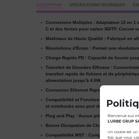
DESCRIPTION
SPÉCIFICATIONS TECHNIQUES
CO
Connexions Multiples : Adaptateur 12 en 1 c
C et des fentes pour cartes SD/TF. Couvre u
Matériaux de Haute Qualité : Fabriqué en all
Résolutions d'Écran : Permet une résolution
Charge Rapide PD : Capacité de fournir jusq
Transfert de Données Efficace : Concentrate
transfert rapide de fichiers et de périphér
alimentation jusqu'à 4.5W.
Connexion Ethernet Rapide : Accès aux rése
Compatibilité et Fonctionnalité : Compatib
Politi
et notebooks avec port de type C, et idéal po
Plug and Play : Aucun pilote supplémentair
Bienvenue aux info
LURBE GRUP S
Bonne Dissipation de Chaleur : Conception 
Un cookie est un 
Compatibilité MST : Compatible avec la fonc
fois que vous vis