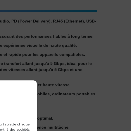
dio, PD (Power Delivery), RJ45 (Ethernet), USB-
assurant des performances fiables à long terme.
 expérience visuelle de haute qualité.
e et rapide pour les appareils compatibles.
transfert allant jusqu'à 5 Gbps, idéal pour le
des vitesses allant jusqu'à 5 Gbps et une
n Internet stable et haute vitesse.
sung, téléphones mobiles, ordinateurs portables
plus de commodité.
un fonctionnement optimal.
ou tablette chaque
VGA pour une expérience multitâche.
ent à des sociétés