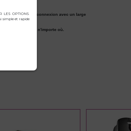
RER LES OPTIONS.
.1, garantissant la connexion avec un large
i simple et rapide
 pour être emporté n'importe où.