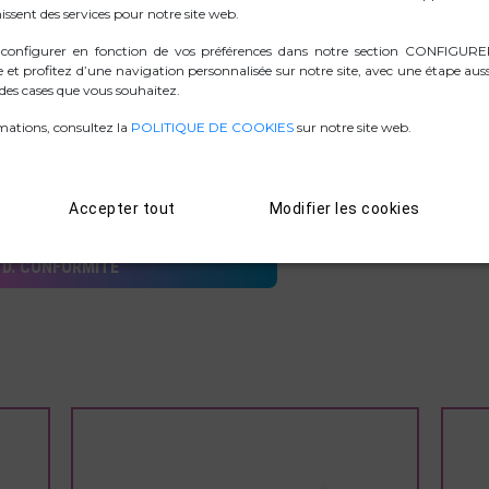
issent des services pour notre site web.
bilité de charger les appareils tout en diffusant du contenu.
 configurer en fonction de vos préférences dans notre section CONFIGU
compatibilité ascendante pour les versions antérieures USB 2.0/1
e et profitez d’une navigation personnalisée sur notre site, avec une étape auss
es cases que vous souhaitez.
 de 273x80x17 mm et un câble de 180 mm, il est compact et portable
mations, consultez la
POLITIQUE DE COOKIES
sur notre site web.
.ZIP IMAGES
Accepter tout
Modifier les cookies
D. CONFORMITÉ