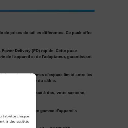
de prises de tailles différentes. Ce pack offre
 Power Delivery (PD) rapide. Cette puce
 de l'appareil et de l'adaptateur, garantissant
i résout les problèmes d'espace limité entre les
onge la durée de vie du câble.
sécurité dans votre sac à dos, votre sacoche,
d.
atible avec une large gamme d'appareils
ou tablette chaque
ent à des sociétés