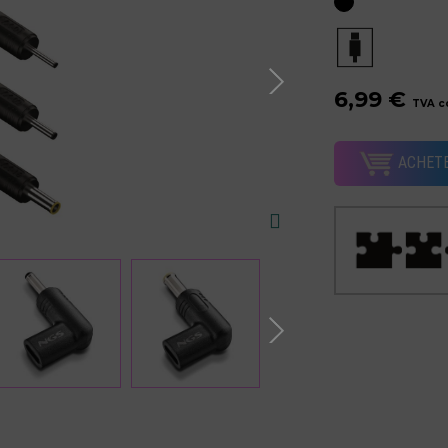
6,99 €
TVA c
ACHET