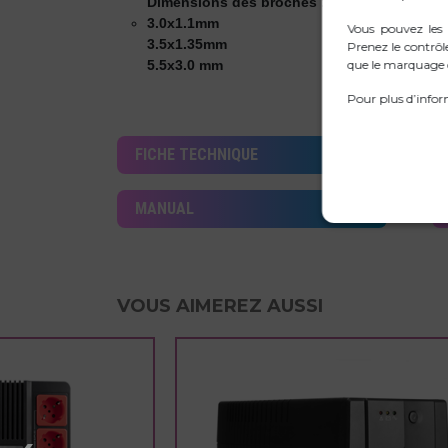
Dimensions des broches : Ce pack comprend 
3.0x1.1mm
Vous pouvez les
3.5x1.35mm
Prenez le contrôl
5.5x3.0 mm
que le marquage d
Pour plus d’infor
FICHE TECHNIQUE
MANUAL
VOUS AIMEREZ AUSSI