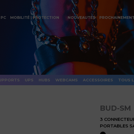
 PC
MOBILITÉ | PROTECTION
NOUVEAUTÉS
PROCHAINEMEN
UPPORTS
UPS
HUBS
WEBCAMS
ACCESSOIRES
TOUS 
BUD-SM
3 CONNECTEU
PORTABLES 