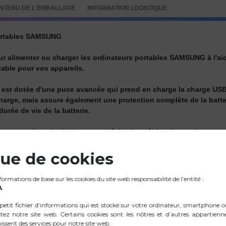
NTENU DE L'EMBALLAGE
INFORMATION LOGISTIQUE
portables SAMSUNG
 alimenter ou charger les ordinateurs portables SAMSUNG à l'aide 
able pour vos appareils.
e est dotée d'une puce avancée qui prend en charge la charge USB
arge, mais assure également une protection complète de la batterie
urée de vie de la batterie.
conçues à angle droit pour empêcher les câbles de se plier, ce qu
t l'insertion du câble dans les endroits difficiles d'accès et prol
que de cookies
e qui le rend facile à transporter. Vous pouvez le ranger en toute 
sans avoir à transporter un chargeur/adaptateur d'alimentation lour
rmations de base sur les cookies du site web responsabilité de l’entité :
A
 65W, 45W et d'autres transmissions de puissance PD. Il est comp
petit fichier d’informations qui est stocké sur votre ordinateur, smartphone 
rs la bonne prise pour votre ordinateur portable.
itez notre site web. Certains cookies sont les nôtres et d’autres appartienn
issent des services pour notre site web.