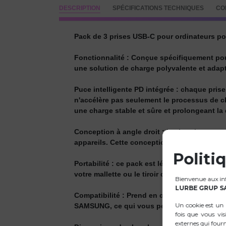
DESCRIPTION
SPÉCIFICATIONS TECHNIQUES
CO
Pack de 3 prises USB-C pour ordinateurs 
Fonctionnalité : Conçue spécifiquement pour
une solution de charge polyvalente et adapt
Puce intelligente PD intégrée : chaque pris
n'accélère pas seulement le processus de ch
une charge stable et sûre et prolongeant la d
Conception à angle droit : les broches sont 
appareils. Cette conception facilite égalemen
Politi
Portabilité : ce pack est léger et compact, c
votre mallette ou le tiroir de votre bureau, 
Bienvenue aux info
LURBE GRUP S
Compatibilité : Prend en charge 100W, 90W,
Un cookie est un 
SAMSUNG, ce qui vous permet d'avoir toujou
fois que vous vis
externes qui fourn