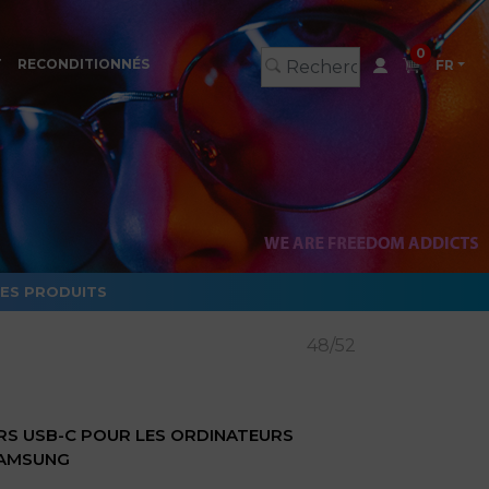
0
T
RECONDITIONNÉS
FR
LES PRODUITS
48/52
RS USB-C POUR LES ORDINATEURS
SAMSUNG