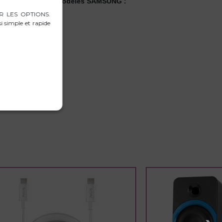
lité avec tous les modèles SAMSUNG :
RER LES OPTIONS.
i simple et rapide