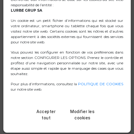
responsabilité de l’entité :
plus efficace de la batterie de l'appareil, prolongeant
LURBE GRUP SA
ainsi sa durée de vie.
Un cookie est un petit fichier d’informations qui est stocké sur
Sa conception à 2 ports vous permet de charger 2
votre ordinateur, smartphone ou tablette chaque fois que vous
appareils simultanément de manière sûre et stable.
visitez notre site web. Certains cookies sont les nôtres et d’autres
Compatible avec les smartphones, tablettes, ordinateurs
appartiennent à des sociétés externes qui fournissent des services
pour notre site web.
portables et autres dispositifs de charge USB.
Conception compacte et portable.
Vous pouvez les configurer en fonction de vos préférences dans
notre section CONFIGURER LES OPTIONS. Prenez le contrôle et
profitez d’une navigation personnalisée sur notre site, avec une
étape aussi simple et rapide que le marquage des cases que vous
souhaitez.
FICHE TECHNIQUE
Pour plus d’informations, consultez la
POLITIQUE DE COOKIES
sur notre site web.
.ZIP IMAGES
MANUAL
Accepter
Modifier les
D. CONFORMITÉ
tout
cookies