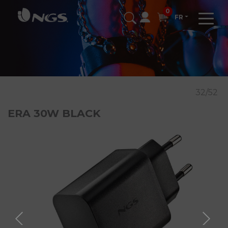
0
FR
32/52
ERA 30W BLACK