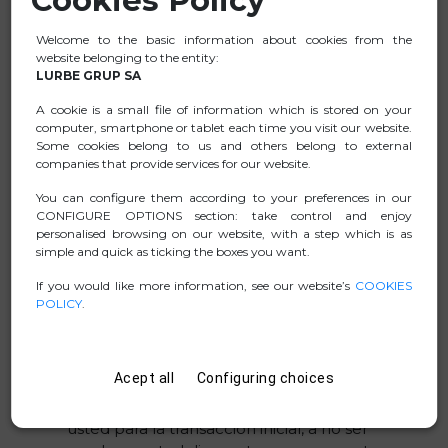
Cookies Policy
Con el fin de respetar el plazo de
Welcome to the basic information about cookies from the
desistimiento, es suficiente con haber
website belonging to the entity:
LURBE GRUP SA
enviado una declaración inequívoca en la
que comunique su deseo de ejercer el
A cookie is a small file of information which is stored on your
derecho de desistimiento del acuerdo
computer, smartphone or tablet each time you visit our website.
antes de que expire dicho plazo.
Some cookies belong to us and others belong to external
companies that provide services for our website.
Consecuencias del desistimiento
You can configure them according to your preferences in our
CONFIGURE OPTIONS section: take control and enjoy
En caso de desistimiento por su parte, le
personalised browsing on our website, with a step which is as
devolveremos el pago recibido, sin
simple and quick as ticking the boxes you want.
ninguna demora indebida y, en todo
If you would like more information, see our website’s
COOKIES
caso, a más tardar 14 días naturales a
POLICY
.
partir de la fecha en la que se nos
informe de su decisión de desistir del
presente contrato. Procederemos a
Acept all
Configuring choices
efectuar dicho reembolso utilizando el
mismo medio de pago empleado por
usted para la transacción inicial, a no ser