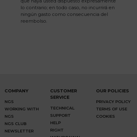
que haya usted dispuesto expresamente
lo contrario; en todo caso, no incurrirá en
ningún gasto como consecuencia del
reembolso.
COMPANY
CUSTOMER
OUR POLICIES
SERVICE
NGS
PRIVACY POLICY
TECHNICAL
WORKING WITH
TERMS OF USE
SUPPORT
NGS
COOKIES
HELP
NGS CLUB
RIGHT
NEWSLETTER