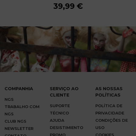
39,99 €
39,99 €
39,99 €
39,99 €
39,99 €
39,99 €
39,99 €
39,99 €
39,99 €
COMPANHIA
SERVIÇO AO
AS NOSSAS
CLIENTE
POLÍTICAS
NGS
SUPORTE
POLÍTICA DE
TRABALHO COM
TÉCNICO
PRIVACIDADE
NGS
AJUDA
CONDIÇÕES DE
CLUB NGS
DESISTIMIENTO
USO
NEWSLETTER
PROMO
COOKIES
CONTATO