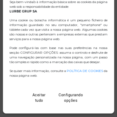
Seja bem-vinda/o à informação básica sobre as cookies da página
Controle a música: reprodução/pausa, faixa
web sob a responsabilidade da entidade:
anterior/seguinte, com apenas um toque de botão.
LURBE GRUP SA
Microfone incorporado que permite atender e terminar
Uma cookie ou bolacha informática é um pequeno ficheiro de
chamadas sem tirar o smartphone do bolso (função
informação guardado no seu computador, "smartphone" ou
mãos-livres).
táblete cada vez que visita a nossa página web. Algumas cookies
são nossas e outras pertencem a empresas externas que prestam
Cabo de 120 cm de comprimento que permite
serviços para a nossa página web.
movimentar-se com liberdade.
Pode configurá-las com base nas suas preferências na nossa
Conexão jack de 3,5 mm.
secção CONFIGURAR OPÇÕES: assuma o controlo e desfrute de
uma navegação personalizada na nossa página, com um passo
tão simples e rápido como a marcação das caixas que desejar.
Se quiser mais informação, consulte a
POLÍTICA DE COOKIES
da
FICHA TECNICA
nossa página web.
.ZIP IMAGENS
Aceitar
Configurando
MANUAL
tudo
opções
D. CONFORMIDADE