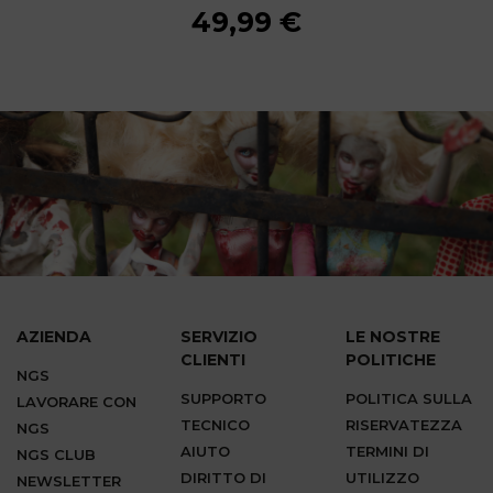
49,99 €
49,99 €
49,99 €
49,99 €
49,99 €
49,99 €
49,99 €
49,99 €
49,99 €
AZIENDA
SERVIZIO
LE NOSTRE
CLIENTI
POLITICHE
NGS
SUPPORTO
POLITICA SULLA
LAVORARE CON
TECNICO
RISERVATEZZA
NGS
AIUTO
TERMINI DI
NGS CLUB
DIRITTO DI
UTILIZZO
NEWSLETTER