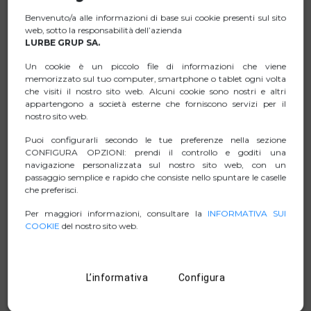
precedente/successivo, con la semplice pressione di un
Benvenuto/a alle informazioni di base sui cookie presenti sul sito
pulsante.
web, sotto la responsabilità dell’azienda
LURBE GRUP SA.
Microfono integrato per rispondere e terminare le
chiamate senza estrarre lo smartphone dalla tasca
Un cookie è un piccolo file di informazioni che viene
(funzione vivavoce).
memorizzato sul tuo computer, smartphone o tablet ogni volta
che visiti il nostro sito web. Alcuni cookie sono nostri e altri
Cavo da 120 cm di lunghezza che ti permette di muoverti
appartengono a società esterne che forniscono servizi per il
liberamente.
nostro sito web.
Connessione jack da 3,5 mm.
Puoi configurarli secondo le tue preferenze nella sezione
CONFIGURA OPZIONI: prendi il controllo e goditi una
navigazione personalizzata sul nostro sito web, con un
passaggio semplice e rapido che consiste nello spuntare le caselle
che preferisci.
SCHEDA TECNICA
Per maggiori informazioni, consultare la
INFORMATIVA SUI
COOKIE
del nostro sito web.
ZIP IMMAGINI
MANUAL
L’informativa
Configura
D. DI CONFORMITÀ.