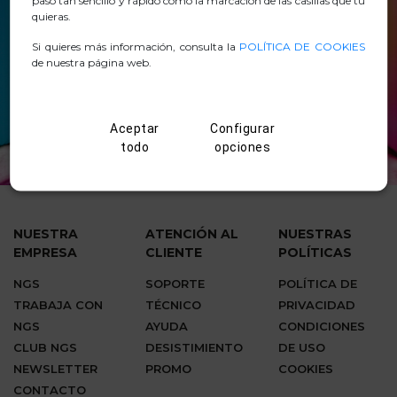
paso tan sencillo y rápido como la marcación de las casillas que tú
quieras.
Si quieres más información, consulta la
POLÍTICA DE COOKIES
de nuestra página web.
Aceptar
Configurar
todo
opciones
NUESTRA
ATENCIÓN AL
NUESTRAS
EMPRESA
CLIENTE
POLÍTICAS
NGS
SOPORTE
POLÍTICA DE
TRABAJA CON
TÉCNICO
PRIVACIDAD
NGS
AYUDA
CONDICIONES
CLUB NGS
DESISTIMIENTO
DE USO
NEWSLETTER
PROMO
COOKIES
CONTACTO