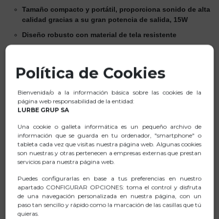
Tamaño compacto y portátil, proporciona sonido de alta
calidad gracias a su gran potencia de salida, 15W
Diseño robusto con material de tela resistente
Resistente al agua, conforme a la norma IPX6
Amplifica el sonido, puede emparejar dos dispositivos
Política de Cookies
de forma simultánea y aumentar la potencia de sonido
gracias a su Tecnología True Wireless
Bienvenida/o a la información básica sobre las cookies de la
Compatible con la Tecnología Bluetooth: Conecta tu
página web responsabilidad de la entidad:
LURBE GRUP SA
dispositivo vía Bluetooth y reproduce tu música con la
mejor calidad de sonido.
Una cookie o galleta informática es un pequeño archivo de
información que se guarda en tu ordenador, "smartphone" o
Dispone de puerto de entrada USB para conectarle una
tableta cada vez que visitas nuestra página web. Algunas cookies
memoria de hasta 32GB.
son nuestras y otras pertenecen a empresas externas que prestan
Batería recargable de Litio de 3,7V/2500mAh que puede
servicios para nuestra página web.
reproducir música hasta 9 horas (50 % de volumen)
Puedes configurarlas en base a tus preferencias en nuestro
Controla tu música desde el altavoz con los sencillos
apartado CONFIGURAR OPCIONES: toma el control y disfruta
de una navegación personalizada en nuestra página, con un
botones integrados
paso tan sencillo y rápido como la marcación de las casillas que tú
Equipado con un cable de carga USB tipo C para
quieras.