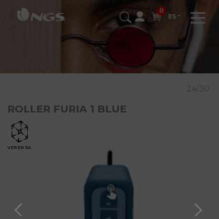
0
ES
24/30
ROLLER FURIA 1 BLUE
VER EN RA