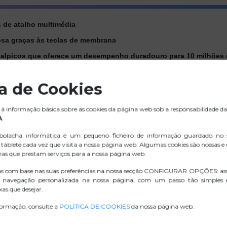
 de atalho multimédia
iosa graças às teclas de membrana
a salpicos que oferece um desempenho duradouro para 10 milhões 
imento das teclas e garantir um longo tempo de vida útil
ca de Cookies
o teclado
onder às necessidades ergonómicas de cada um
à informação básica sobre as cookies da página web sob a responsabilidade da
A
 computador sem necessidade de software.
olacha informática é um pequeno ficheiro de informação guardado no
táblete cada vez que visita a nossa página web. Algumas cookies são nossas e
nas que prestam serviços para a nossa página web.
.ZIP IMAGENS
as com base nas suas preferências na nossa secção CONFIGURAR OPÇÕES: as
 navegação personalizada na nossa página, com um passo tão simples
as que desejar.
D. CONFORMIDADE
formação, consulte a
POLÍTICA DE COOKIES
da nossa página web.