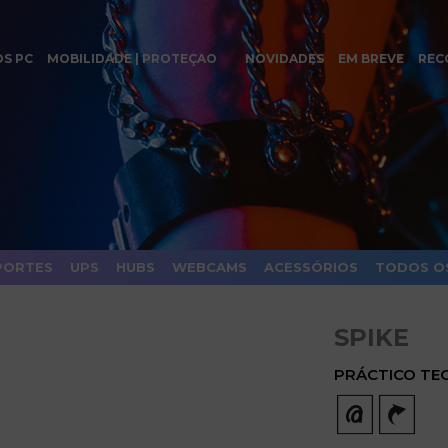
OS PC
MOBILIDADE | PROTEÇAO
NOVIDADES
EM BREVE
REC
PORTES
UPS
HUBS
WEBCAMS
ACESSÓRIOS
TODOS O
SPIKE
PRÁCTICO TE