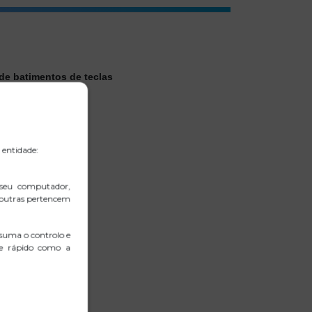
de batimentos de teclas
 entidade:
 seu computador,
 outras pertencem
suma o controlo e
 e rápido como a