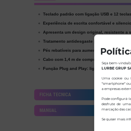
Teclado padrão com ligação USB e 12 teclas
Experiência de escrita confortável e silenc
Apresenta um design original, resistente 
Tratamento antidesgaste para evitar o esbat
Políti
Pés rebatíveis para aumentar a inclinação d
Cabo com 1,4 m de comprimento para resp
Seja bem-vinda/o 
LURBE GRUP S
Função Plug and Play: ligação imediata ao
Uma cookie ou b
"smartphone" ou 
a empresas exter
FICHA TECNICA
Pode configurá-l
desfrute de uma
marcação das caix
MANUAL
Se quiser mais in