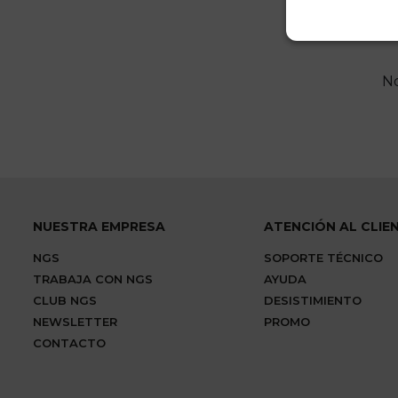
No
NUESTRA EMPRESA
ATENCIÓN AL CLIE
NGS
SOPORTE TÉCNICO
TRABAJA CON NGS
AYUDA
CLUB NGS
DESISTIMIENTO
NEWSLETTER
PROMO
CONTACTO