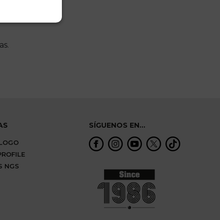
as.
AS
SÍGUENOS EN...
ALOGO
ROFILE
S NGS