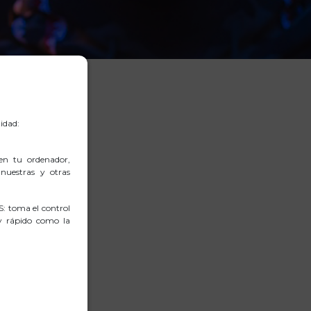
idad:
en tu ordenador,
nuestras y otras
: toma el control
 y rápido como la