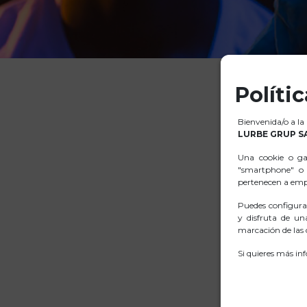
Políti
Bienvenida/o a la
LURBE GRUP S
Una cookie o ga
"smartphone" o 
pertenecen a empr
Puedes configura
y disfruta de un
marcación de las c
Si quieres más in