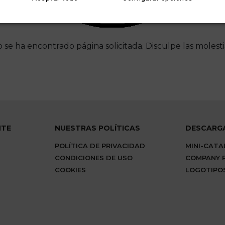
 se ha encontrado página solicitada. Disculpe las molesti
NTE
NUESTRAS POLÍTICAS
DESCARG
POLÍTICA DE PRIVACIDAD
MINI-CAT
CONDICIONES DE USO
COMPANY P
COOKIES
LOGOTIPO