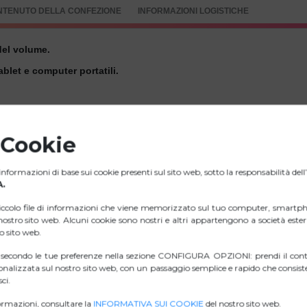
NTENUTO DELLA CONFEZIONE
INFORMAZIONI LOGISTICHE
del volume.
blet e computer portatili.
ll’assistente vocale.
rano precedente/successivo, con la semplice pressione di un puls
 Cookie
are le chiamate senza estrarre lo smartphone dalla tasca (funzion
nformazioni di base sui cookie presenti sul sito web, sotto la responsabilità del
 di muoverti liberamente.
.
iccolo file di informazioni che viene memorizzato sul tuo computer, smartph
l nostro sito web. Alcuni cookie sono nostri e altri appartengono a società est
ro sito web.
i secondo le tue preferenze nella sezione CONFIGURA OPZIONI: prendi il contr
ZIP IMMAGINI
nalizzata sul nostro sito web, con un passaggio semplice e rapido che consiste
ci.
D. DI CONFORMITÀ.
rmazioni, consultare la
INFORMATIVA SUI COOKIE
del nostro sito web.