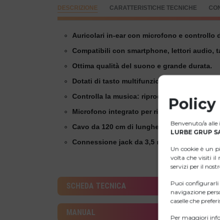
DESCRIZIONE
CARATTERISTICHE TECNICHE
CO
Auricolari in-ear con microfono e controllo 
Compatibili con smartphone, lettori audio, ta
Ottima qualità del suono e grande durata.
Dotati di tasto multifunzione e tecnologia de
Controlla la musica: riproduzione/pausa, b
Policy
Microfono integrato per rispondere e termin
Benvenuto/a alle i
Cavo da 120 cm di lunghezza che ti permette
LURBE GRUP SA
Connessione jack da 3,5 mm.
Un cookie è un p
volta che visiti i
servizi per il nost
Puoi configurarl
SCHEDA TECNICA
navigazione perso
caselle che preferis
MANUAL
Per maggiori info