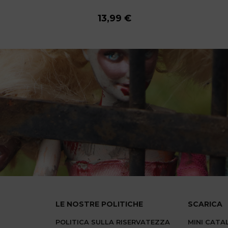
13,99 €
13,99 €
13,99 €
13,99 €
13,99 €
13,99 €
13,99 €
13,99 €
13,99 €
LE NOSTRE POLITICHE
SCARICA
POLITICA SULLA RISERVATEZZA
MINI CAT