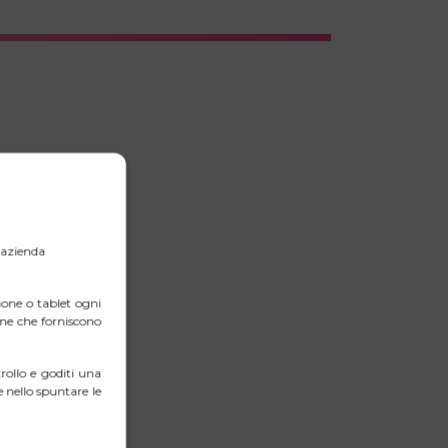
ante.
e vivavoce).
l’azienda
one o tablet ogni
erne che forniscono
ollo e goditi una
 nello spuntare le