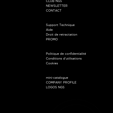
CLUB NGS
NEWSLETTER
CONTACT
SERVICE À LA CLIENTÈLE
Support Technique
Aide
Droit de retractation
PROMO
NOS POLITIQUES
Politique de confidentialité
Conditions d'utilisations
Cookies
TÉLÉCHARGEMENTS
mini-catalogue
COMPANY PROFILE
LOGOS NGS
FOLLOW US...