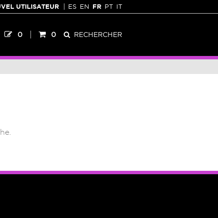
VEL UTILISATEUR
ES
EN
FR
PT
IT
0
0
RECHERCHER
he.