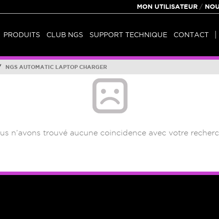
MON UTILISATEUR
/
NOU
PRODUITS
CLUB NGS
SUPPORT TECHNIQUE
CONTACT
/
NGS AUTOMATIC LAPTOP CHARGER
us n’avons trouvé aucune coincidence avec votre recherc