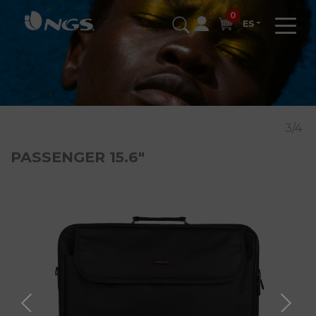
0
ES
3/4
PASSENGER 15.6"