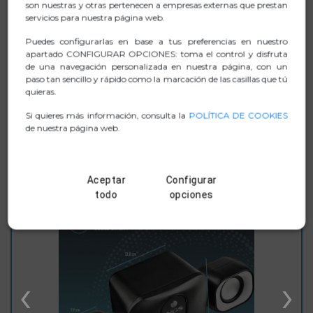
son nuestras y otras pertenecen a empresas externas que prestan
servicios para nuestra página web.
FICHA TÉCNICA
Puedes configurarlas en base a tus preferencias en nuestro
apartado CONFIGURAR OPCIONES: toma el control y disfruta
de una navegación personalizada en nuestra página, con un
.ZIP FOTOGRAFIAS
paso tan sencillo y rápido como la marcación de las casillas que tú
quieras.
MANUAL
Si quieres más información, consulta la
POLÍTICA DE COOKIES
de nuestra página web.
Aceptar
Configurar
TAMBIÉN TE PUEDE INTERESAR
todo
opciones
‹
›