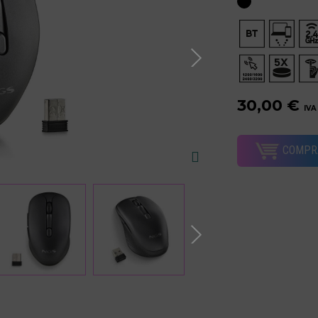
30,00 €
IVA
COMPR