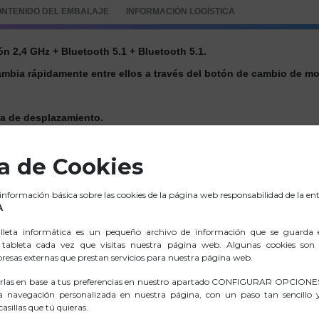
NTENIDO DEL EMBALAJE
INFORMACIÓN LOGÍSTICA
n 2,4 GHz + Bluetooth 5.1 + Bluetooth 5.1.
ambia rápidamente entre ellos a través del botón de cambio de m
da de desplazamiento.
s de clic de tecla al menos un 95 %.
ca de Cookies
 información básica sobre las cookies de la página web responsabilidad de la ent
ento, DPI totalmente ajustable: 1200/1600/2400/3200.
A
lleta informática es un pequeño archivo de información que se guarda 
tableta cada vez que visitas nuestra página web. Algunas cookies son 
esas externas que prestan servicios para nuestra página web.
rlas en base a tus preferencias en nuestro apartado CONFIGURAR OPCIONES
a navegación personalizada en nuestra página, con un paso tan sencillo
asillas que tú quieras.
.ZIP FOTOGRAFIAS