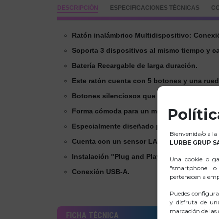
DESCRIPCIÓN
ESPECIFICACIONES TÉCNICAS
CO
Ratón inalámbrico Multidispositivo: Conexió
Soporta 3 dispositivos al mismo tiempo y c
Batería Recargable de larga duración.
Este ratón cuenta con 5 botones y una rue
Botones silenciosos que reducen los sonido
Políti
Forma cómoda para un mejor manejo.
Especialmente diseñado para diestros.
Bienvenida/o a la
Cuenta con un sensor LASER de alto rendimi
LURBE GRUP S
Instalación "Plug and Play".
Una cookie o ga
"smartphone" o 
Conexión USB-A.
pertenecen a empr
Puedes configura
y disfruta de un
marcación de las c
FICHA TÉCNICA