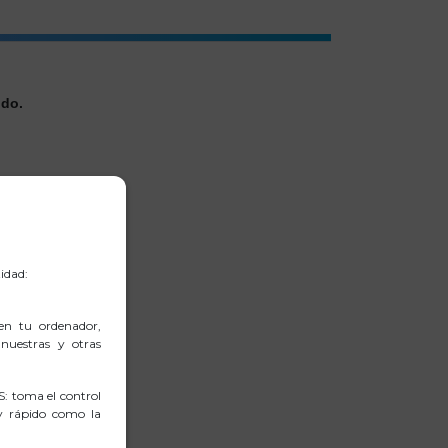
odo.
idad:
en tu ordenador,
nuestras y otras
: toma el control
 y rápido como la