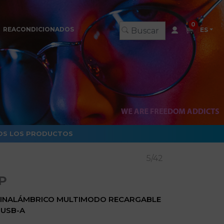
0
REACONDICIONADOS
ES
S LOS PRODUCTOS
5/42
P
 INALÁMBRICO MULTIMODO RECARGABLE
 USB-A