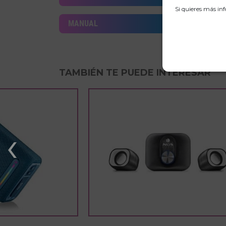
Si quieres más in
MANUAL
TAMBIÉN TE PUEDE INTERESAR
‹