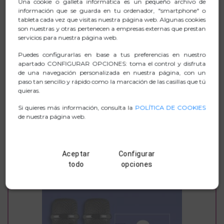
Una cookie o galleta informática es un pequeño archivo de
información que se guarda en tu ordenador, "smartphone" o
Instalación "Plug and Play".
tableta cada vez que visitas nuestra página web. Algunas cookies
son nuestras y otras pertenecen a empresas externas que prestan
servicios para nuestra página web.
Puedes configurarlas en base a tus preferencias en nuestro
FICHA TÉCNICA
apartado CONFIGURAR OPCIONES: toma el control y disfruta
de una navegación personalizada en nuestra página, con un
paso tan sencillo y rápido como la marcación de las casillas que tú
.ZIP FOTOGRAFIAS
quieras.
MANUAL
Si quieres más información, consulta la
POLÍTICA DE COOKIES
de nuestra página web.
D. CONFORMIDAD
Aceptar
Configurar
todo
opciones
TAMBIÉN TE PUEDE INTERESAR