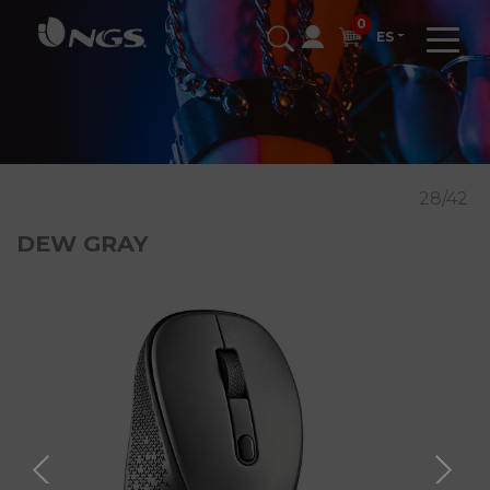
0
ES
28/42
DEW GRAY