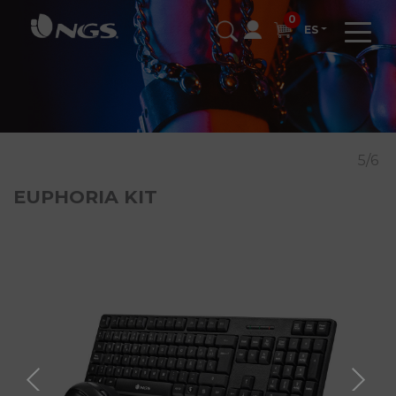
0
ES
5/6
EUPHORIA KIT