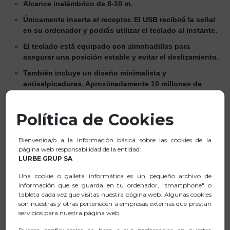
Alcance inalámbrico de 8-10 m.
Únicamente inserta el receptor. El USB recibirá la señal
en su ordenador y podrás utilizar el teclado al instante.
El teclado está equipado con almohadillas para
asegurar una posición estable y evitar el deslizamiento.
También incluye un diseño minimalista y
antisalpicaduras. Aproximadamente 10 millones de
pulsaciones.
Cuenta con indicadores LED para Mayúsculas, Bloqueo
Política de Cookies
numérico y Batería baja.
Disposición estándar.
Bienvenida/o a la información básica sobre las cookies de la
página web responsabilidad de la entidad:
RATÓN
LURBE GRUP SA
Ratón inalámbrico 2,4 GHz para ordenador con conexión
Una cookie o galleta informática es un pequeño archivo de
fiable y sin interferencias
información que se guarda en tu ordenador, "smartphone" o
tableta cada vez que visitas nuestra página web. Algunas cookies
Diseño ergonómico: gracias a su línea, el ratón tiene un
son nuestras y otras pertenecen a empresas externas que prestan
agarre cómodo y se adapta perfectamente a tus manos
servicios para nuestra página web.
Clic silencioso: sus suaves y silenciosos clics te