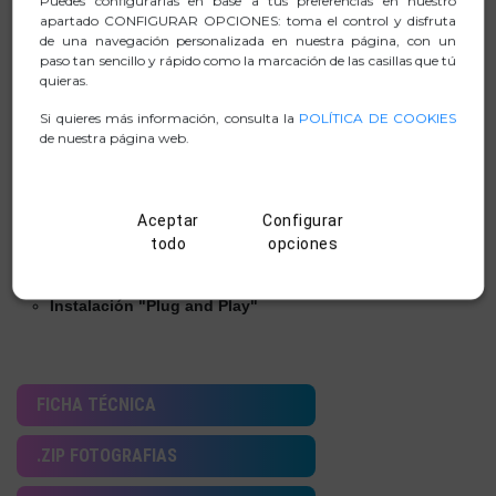
Puedes configurarlas en base a tus preferencias en nuestro
ayudarán a no preocuparte por molestar a otros a tu
apartado CONFIGURAR OPCIONES: toma el control y disfruta
alrededor, ya que reduce el sonido hasta un 90 %.
de una navegación personalizada en nuestra página, con un
paso tan sencillo y rápido como la marcación de las casillas que tú
Tecnología óptica 1200 dpi
quieras.
El modo 2.4GHz funciona con portátiles, ordenadores o
Si quieres más información, consulta la
POLÍTICA DE COOKIES
cualquier dispositivo con puerto USB. Simplemente
de nuestra página web.
inserte el receptor en el puerto USB y el ratón
funcionará al momento.
Incluye una rueda de desplazamiento y 2 botones.
Aceptar
Configurar
Ambidiestros
todo
opciones
Alcance inalámbrico de 8-10 m
Instalación "Plug and Play"
FICHA TÉCNICA
.ZIP FOTOGRAFIAS