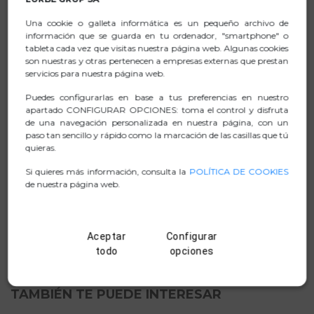
dpi.
Una cookie o galleta informática es un pequeño archivo de
información que se guarda en tu ordenador, "smartphone" o
Incluye un desplazamiento antideslizante para
tableta cada vez que visitas nuestra página web. Algunas cookies
proporcionar agarre extra y 2 botones.
son nuestras y otras pertenecen a empresas externas que prestan
Para ambidiestros.
servicios para nuestra página web.
Puedes configurarlas en base a tus preferencias en nuestro
apartado CONFIGURAR OPCIONES: toma el control y disfruta
de una navegación personalizada en nuestra página, con un
FICHA TÉCNICA
paso tan sencillo y rápido como la marcación de las casillas que tú
quieras.
.ZIP FOTOGRAFIAS
Si quieres más información, consulta la
POLÍTICA DE COOKIES
de nuestra página web.
MANUAL
D. CONFORMIDAD
Aceptar
Configurar
todo
opciones
TAMBIÉN TE PUEDE INTERESAR