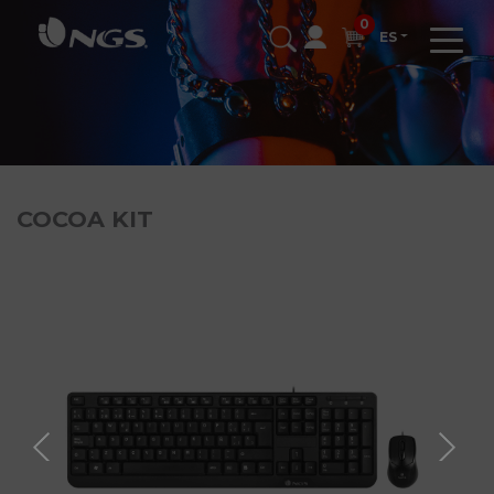
0
ES
COCOA KIT