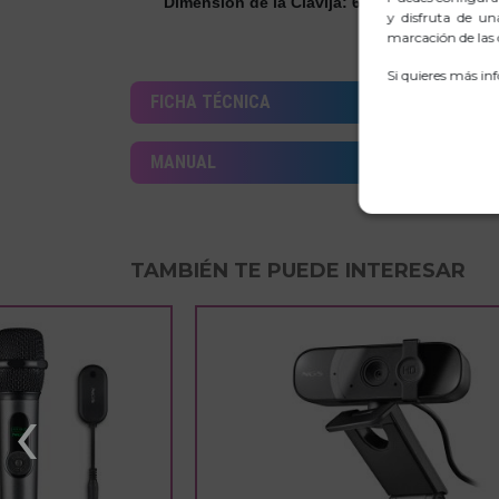
Dimensión de la Clavija
: 6.5x4.4mm
y disfruta de un
marcación de las c
Si quieres más in
FICHA TÉCNICA
MANUAL
TAMBIÉN TE PUEDE INTERESAR
‹