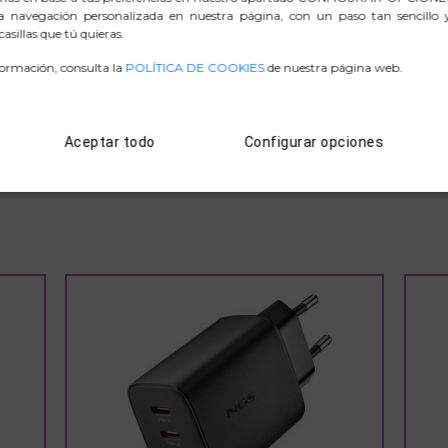
a navegación personalizada en nuestra página, con un paso tan sencillo
asillas que tú quieras.
formación, consulta la
POLÍTICA DE COOKIES
de nuestra página web.
.ZIP FOTOGRAFIAS
Aceptar todo
Configurar opciones
D. CONFORMIDAD