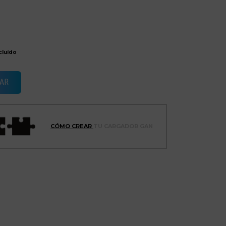
cluído
AR
CÓMO CREAR
TU CARGADOR GAN