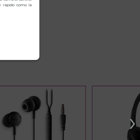
 y rápido como la
›