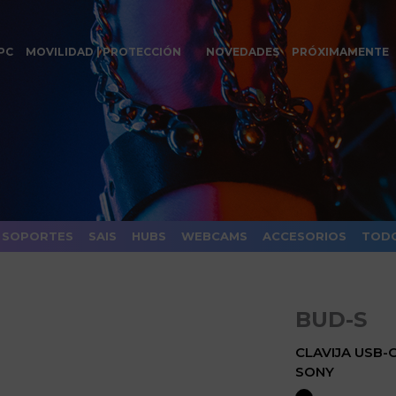
PC
MOVILIDAD | PROTECCIÓN
NOVEDADES
PRÓXIMAMENTE
SOPORTES
SAIS
HUBS
WEBCAMS
ACCESORIOS
TODO
BUD-S
CLAVIJA USB
SONY