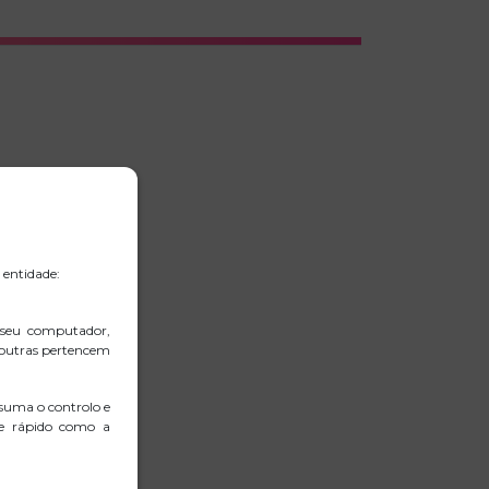
 entidade:
 seu computador,
 outras pertencem
suma o controlo e
 e rápido como a