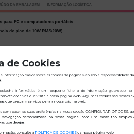
EÚDO DA EMBALAGEM
INFORMAÇÃO LOGÍSTICA
s para PC e computadores portáteis
ncia de pico de 10W RMS/20W)
ca de Cookies
à informação básica sobre as cookies da página web sob a responsabilidade da
 dos auscultadores
A
s auscultadores
olacha informática é um pequeno ficheiro de informação guardado no
táblete cada vez que visita a nossa página web. Algumas cookies são nossas e
nas que prestam serviços para a nossa página web.
as com base nas suas preferências na nossa secção CONFIGURAR OPÇÕES: as
.ZIP IMAGENS
 navegação personalizada na nossa página, com um passo tão simples
as que desejar.
D. CONFORMIDADE
formação, consulte a
POLÍTICA DE COOKIES
da nossa página web.