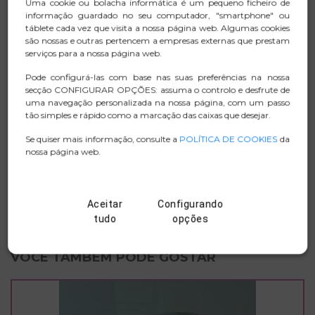
Uma cookie ou bolacha informática é um pequeno ficheiro de
informação guardado no seu computador, "smartphone" ou
Possui um sistema de proteção inteligente contra
táblete cada vez que visita a nossa página web. Algumas cookies
sobrecarga e curtos-circuitos.
são nossas e outras pertencem a empresas externas que prestam
serviços para a nossa página web.
Pode configurá-las com base nas suas preferências na nossa
secção CONFIGURAR OPÇÕES: assuma o controlo e desfrute de
FICHA TECNICA
uma navegação personalizada na nossa página, com um passo
tão simples e rápido como a marcação das caixas que desejar.
.ZIP IMAGENS
Se quiser mais informação, consulte a
POLÍTICA DE COOKIES
da
nossa página web.
MANUAL
D. CONFORMIDADE
Aceitar
Configurando
tudo
opções
VOCÊ TAMBÉM PODE GOSTAR