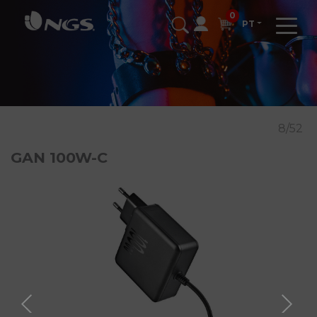
0
PT
8/52
GAN 100W-C