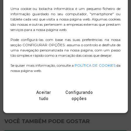
Estável e seguro: Chega de instabilidade. Os pés
antiderrapantes garantem firmeza e evitam movimentos
Uma cookie ou bolacha informática é um pequeno ficheiro de
indesejados. Seus equipamentos estarão bem
informação guardado no seu computador, "smartphone" ou
protegidos.
táblete cada vez que visita a nossa página web. Algumas cookies
são nossas e outras pertencem a empresas externas que prestam
Design durável: Fabricado em plástico ABS resistente,
serviços para a nossa página web.
suporta até 20 kg. Ideal para notebooks, monitores e
Pode configurá-las com base nas suas preferências na nossa
mais – perfeito para casa, escritório ou escola.
secção CONFIGURAR OPÇÕES: assuma o controlo e desfrute de
uma navegação personalizada na nossa página, com um passo
tão simples e rápido como a marcação das caixas que desejar.
Se quiser mais informação, consulte a
POLÍTICA DE COOKIES
da
FICHA TECNICA
nossa página web.
.ZIP IMAGENS
Aceitar
Configurando
MANUAL
tudo
opções
VOCÊ TAMBÉM PODE GOSTAR