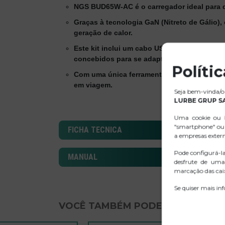
NGS BUD65W-AC é o carregador ideal para qu
Graças à tecnologia GaN (Nitreto de Gálio),
geração de calor.
Este kit inclui um cabo USB-C de 1,5 metro
concebidos para se adaptarem a diferentes 
Políti
Com uma única ferramenta, terá tudo o que pr
em viagem.
Seja bem-vinda/o 
LURBE GRUP S
Uma cookie ou b
"smartphone" ou 
FICHA TECNICA
a empresas exter
Pode configurá-l
MANUAL
desfrute de uma
marcação das caix
Se quiser mais in
VOCÊ TAMBÉM PODE GOSTAR