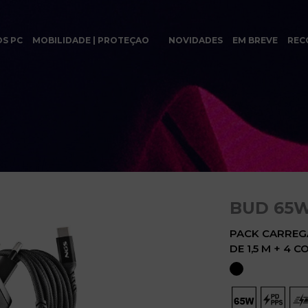
OS PC
MOBILIDADE | PROTEÇAO
NOVIDADES
EM BREVE
REC
BUD 65
PACK CARREG
DE 1,5 M + 4