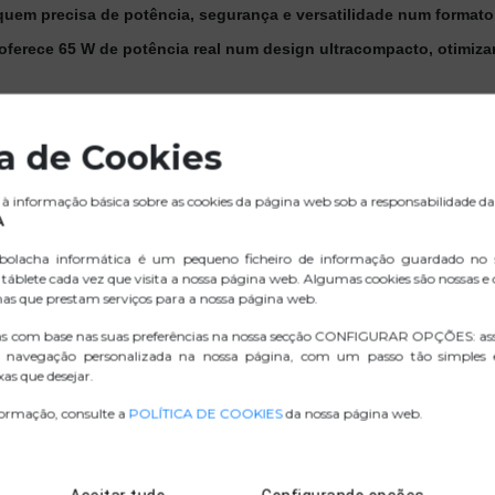
em precisa de potência, segurança e versatilidade num formato c
 oferece 65 W de potência real num design ultracompacto, otimiza
, perfeito para carregar com comodidade em qualquer lugar, jun
modelos de portáteis Acer.
ca de Cookies
ecisa para carregar o seu portátil e outros dispositivos de forma
à informação básica sobre as cookies da página web sob a responsabilidade da
A
olacha informática é um pequeno ficheiro de informação guardado no
táblete cada vez que visita a nossa página web. Algumas cookies são nossas e
.ZIP IMAGENS
nas que prestam serviços para a nossa página web.
as com base nas suas preferências na nossa secção CONFIGURAR OPÇÕES: as
D. CONFORMIDADE
 navegação personalizada na nossa página, com um passo tão simples
as que desejar.
formação, consulte a
POLÍTICA DE COOKIES
da nossa página web.