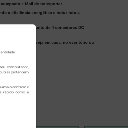
ompacto e fácil de transportar.
ndo a eficiência energética e reduzindo a
tamente com um conjunto de 4 conectores DC
 rápida e estável, seja em casa, no escritório ou
 entidade:
 seu computador,
 outras pertencem
suma o controlo e
 e rápido como a