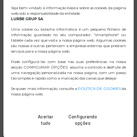
assistente de voz.
Seja bem-vinda/o à informação básica sobre as cookies da página
Controle a música: reprodução/pausa, faixa
web sob a responsabilidade da entidade:
anterior/seguinte, com apenas um toque de botão.
LURBE GRUP SA
Microfone incorporado que permite atender e terminar
Uma cookie ou bolacha informática é um pequeno ficheiro de
chamadas sem tirar o smartphone do bolso (função
informação guardado no seu computador, "smartphone" ou
táblete cada vez que visita a nossa página web. Algumas cookies
mãos-livres).
são nossas e outras pertencem a empresas externas que prestam
Cabo de 120 cm de comprimento que permite
serviços para a nossa página web.
movimentar-se com liberdade.
Pode configurá-las com base nas suas preferências na nossa
Conexão jack de 3,5 mm.
secção CONFIGURAR OPÇÕES: assuma o controlo e desfrute de
uma navegação personalizada na nossa página, com um passo
tão simples e rápido como a marcação das caixas que desejar.
Se quiser mais informação, consulte a
POLÍTICA DE COOKIES
da
FICHA TECNICA
nossa página web.
.ZIP IMAGENS
Aceitar
Configurando
MANUAL
tudo
opções
D. CONFORMIDADE