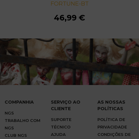
FORTUNE-BT
FORTUNE-BT
FORTUNE-BT
FORTUNE-BT
FORTUNE-BT
FORTUNE-BT
FORTUNE-BT
FORTUNE-BT
FORTUNE-BT
46,99 €
46,99 €
46,99 €
46,99 €
46,99 €
46,99 €
46,99 €
46,99 €
46,99 €
COMPANHIA
SERVIÇO AO
AS NOSSAS
CLIENTE
POLÍTICAS
NGS
SUPORTE
POLÍTICA DE
TRABALHO COM
TÉCNICO
PRIVACIDADE
NGS
AJUDA
CONDIÇÕES DE
CLUB NGS