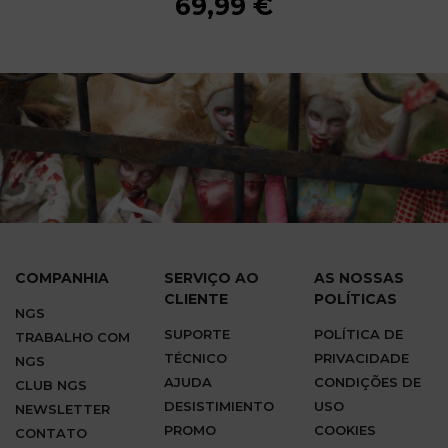
69,99 €
69,99 €
69,99 €
69,99 €
69,99 €
69,99 €
69,99 €
69,99 €
COMPANHIA
SERVIÇO AO
AS NOSSAS
CLIENTE
POLÍTICAS
NGS
SUPORTE
POLÍTICA DE
TRABALHO COM
TÉCNICO
PRIVACIDADE
NGS
AJUDA
CONDIÇÕES DE
CLUB NGS
DESISTIMIENTO
USO
NEWSLETTER
PROMO
COOKIES
CONTATO