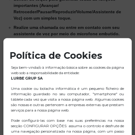
importantes (Avançar/
Retroceder/Pausar/Reproduzir/Volume/Assistente de
Voz) com um simples toque.
Realize uma chamada ou entre em contato com seu
assistente de voz por meio do microfone embutido.
A capacidade da bateria dos fones de ouvido é de
35mAh, proporcionando 7 horas de autonomia com uma
Política de Cookies
única carga (a 70% do volume).
Design minimalista e ultraleve que proporciona um
Seja bem-vinda/o à informação básica sobre as cookies da página
ajuste confortável e seguro.
web sob a responsabilidade da entidade:
LURBE GRUP SA
Inclui botões de controle de toque em ambos os fones
de ouvido para facilitar o manuseio.
Uma cookie ou bolacha informática é um pequeno ficheiro de
informação guardado no seu computador, "smartphone" ou
Reproduza sua música com apenas um toque suave.
táblete cada vez que visita a nossa página web. Algumas cookies
são nossas e outras pertencem a empresas externas que prestam
Graças à sua função viva-voz, você não precisa
serviços para a nossa página web.
manipular o telefone.
Pode configurá-las com base nas suas preferências na nossa
Seus LEDs de carregamento indicam a todo momento se
secção CONFIGURAR OPÇÕES: assuma o controlo e desfrute de
os fones de ouvido estão carregando ou totalmente
uma navegação personalizada na nossa página, com um passo
carregados. Da mesma forma, o indicador LED de