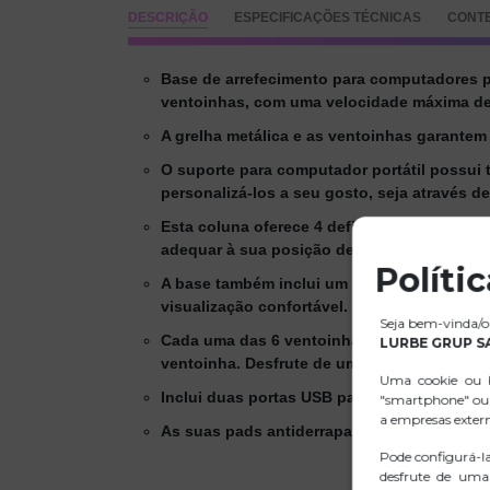
DESCRIÇÃO
ESPECIFICAÇÕES TÉCNICAS
CONT
Base de arrefecimento para computadores po
ventoinhas, com uma velocidade máxima de
A grelha metálica e as ventoinhas garantem
O suporte para computador portátil possui 
personalizá-los a seu gosto, seja através 
Esta coluna oferece 4 definições de altura 
adequar à sua posição de visualização idea
Políti
A base também inclui um suporte para smart
visualização confortável.
Seja bem-vinda/o 
Cada uma das 6 ventoinhas está equipada 
LURBE GRUP S
ventoinha. Desfrute de um ambiente de tra
Uma cookie ou b
Inclui duas portas USB para ligar dispositivo
"smartphone" ou 
a empresas exter
As suas pads antiderrapantes garantem a m
Pode configurá-l
desfrute de uma