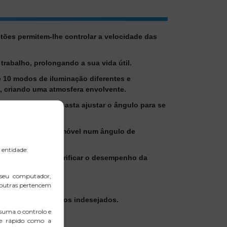
tões permitem-lhe controlar a velocidade das
rabalho, prolongando a sua vida útil.
e 10 modos de iluminação diferentes e
, criando uma atmosfera envolvente.
tura e ergonomia, basta ajustar o ângulo para se
r posicionar o telemóvel num ângulo de
 entidade:
onamento sem sacrificar o desempenho da
 seu computador,
 outras pertencem
amentos e movimentos indesejados.
suma o controlo e
 e rápido como a