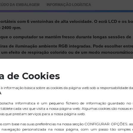
EÚDO DA EMBALAGEM
INFORMAÇÃO LOGÍSTICA
rtáteis com 6 ventoinhas de alta velocidade. O ecrã LCD e os bo
 2400 rpm.
 que o computador se mantém fresco durante longas sessões de t
tiras de iluminação ambiente RGB integradas. Pode escolher entr
de um efeito de respiração colorido ou de um modo monocromático
diferentes para selecionar. Foi concebida para melhorar a sua pos
l, reduzindo eficazmente a tensão nas suas costas e pescoço.
ca de Cookies
phone integrado, facilitando a consulta de informações apermiti
à informação básica sobre as cookies da página web sob a responsabilidade da
com componentes de condensador, minimizando o ruído de funci
A
balho silencioso, sem ruídos incómodos.
olacha informática é um pequeno ficheiro de informação guardado no
s USB adicionais, como periféricos (rato, teclado, etc.).
táblete cada vez que visita a nossa página web. Algumas cookies são nossas e
nas que prestam serviços para a nossa página web.
áxima estabilidade do seu computador portátil, evitando desliz
as com base nas suas preferências na nossa secção CONFIGURAR OPÇÕES: as
 navegação personalizada na nossa página, com um passo tão simples