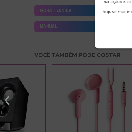
marcação das caix
FICHA TECNICA
Se quiser mais in
MANUAL
VOCÊ TAMBÉM PODE GOSTAR
‹