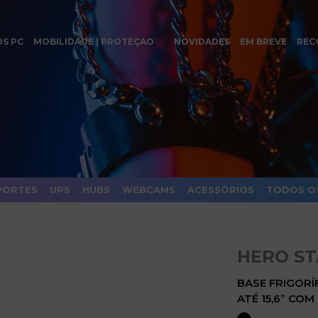
OS PC
MOBILIDADE | PROTEÇAO
NOVIDADES
EM BREVE
REC
PORTES
UPS
HUBS
WEBCAMS
ACESSÓRIOS
TODOS O
HERO S
BASE FRIGOR
ATÉ 15,6” CO