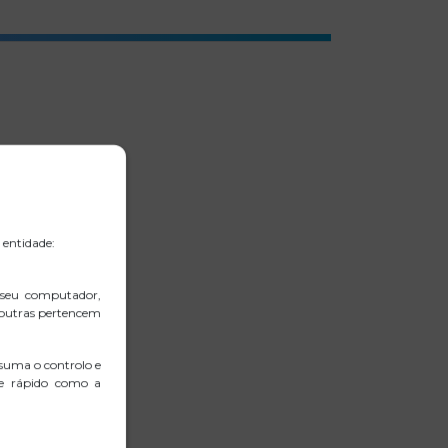
 entidade:
 seu computador,
 outras pertencem
suma o controlo e
 e rápido como a