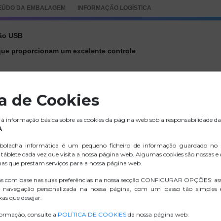
EÚDO DA EMBALAGEM
INFORMAÇÃO LOGÍSTICA
xão USB
que proporcionam um excelente controle
% dos sons de clique
ca de Cookies
à informação básica sobre as cookies da página web sob a responsabilidade da
A
esktops quanto para notebooks
olacha informática é um pequeno ficheiro de informação guardado no
táblete cada vez que visita a nossa página web. Algumas cookies são nossas e
nas que prestam serviços para a nossa página web.
as com base nas suas preferências na nossa secção CONFIGURAR OPÇÕES: as
.ZIP IMAGENS
 navegação personalizada na nossa página, com um passo tão simples
as que desejar.
D. CONFORMIDADE
formação, consulte a
POLÍTICA DE COOKIES
da nossa página web.