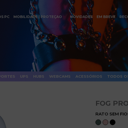
OS PC
MOBILIDADE | PROTEÇAO
NOVIDADES
EM BREVE
REC
PORTES
UPS
HUBS
WEBCAMS
ACESSÓRIOS
TODOS O
FOG PRO
RATO SEM FIO