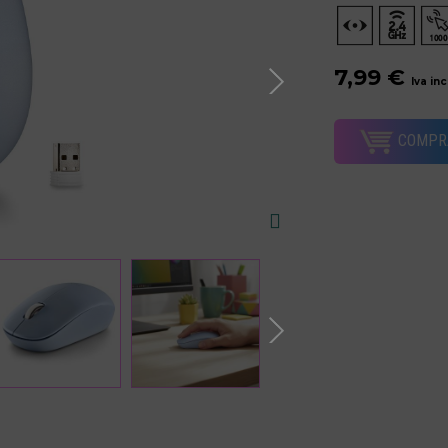
7,99 €
Iva in
COMPR