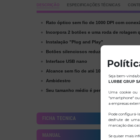
DESCRIÇÃO
ESPECIFICAÇÕES TÉCNICAS
CONT
Rato óptico sem fio de 1000 DPI com cone
Incorpora 2 botões e uma roda de rolagem 
Instalação "Plug and Play"
Botões silenciosos reduzem pelo menos 90
Políti
Interface USB nano
Alcance sem fio de até 10 metros
Seja bem-vinda/o 
Ambidestro
LURBE GRUP S
Seu tamanho médio é perfeito tanto para d
Uma cookie ou b
"smartphone" ou 
a empresas exter
Pode configurá-l
FICHA TECNICA
desfrute de uma
marcação das caix
MANUAL
Se quiser mais in