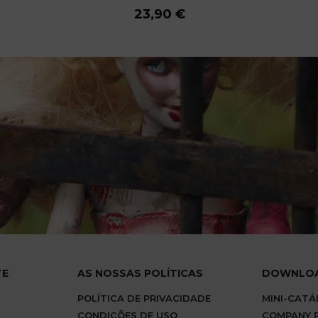
23,90 €
23,90 €
23,90 €
23,90 €
23,90 €
23,90 €
23,90 €
23,90 €
TE
AS NOSSAS POLÍTICAS
DOWNLO
POLÍTICA DE PRIVACIDADE
MINI-CAT
CONDIÇÕES DE USO
COMPANY P