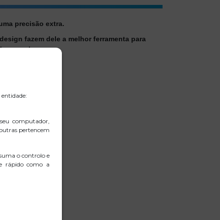
uma precisão extra.
design fazem dele a melhor ferramenta para
ção na web.
rabalhar.
nde quer que vás.
 entidade:
 seu computador,
 outras pertencem
suma o controlo e
 e rápido como a