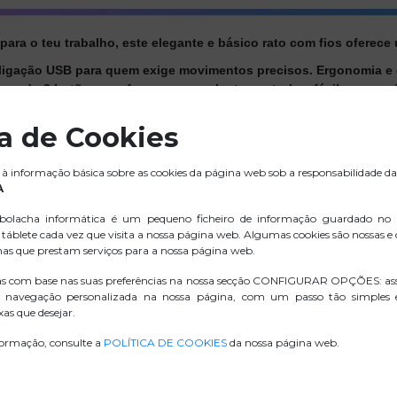
ara o teu trabalho, este elegante e básico rato com fios oferece 
 ligação USB para quem exige movimentos precisos. Ergonomia e 
rporado 3 botões que fornecem excelente controle e fácil navega
"; rápido e fácil. Basta conectá-lo a uma porta USB e começar a t
ca de Cookies
as, independentemente de seres canhoto ou destro.
 x 59mm torna a sua utilização ideal para uso no escritório ou o
à informação básica sobre as cookies da página web sob a responsabilidade da
A
olacha informática é um pequeno ficheiro de informação guardado no
táblete cada vez que visita a nossa página web. Algumas cookies são nossas e
.ZIP IMAGENS
nas que prestam serviços para a nossa página web.
as com base nas suas preferências na nossa secção CONFIGURAR OPÇÕES: as
 navegação personalizada na nossa página, com um passo tão simples
D. CONFORMIDADE
as que desejar.
formação, consulte a
POLÍTICA DE COOKIES
da nossa página web.