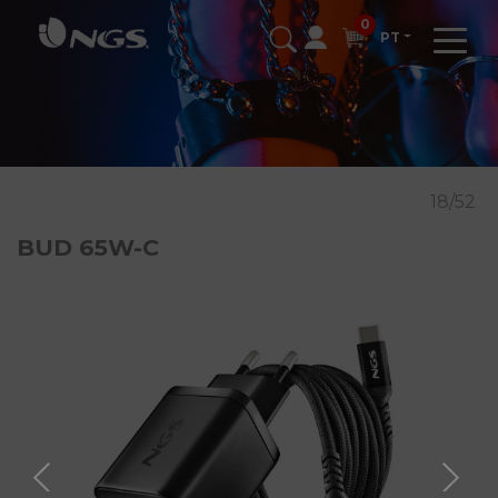
0
PT
18/52
BUD 65W-C