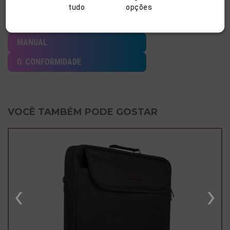
tudo
opções
.ZIP IMAGENS
MANUAL
D. CONFORMIDADE
VOCÊ TAMBÉM PODE GOSTAR
‹
›