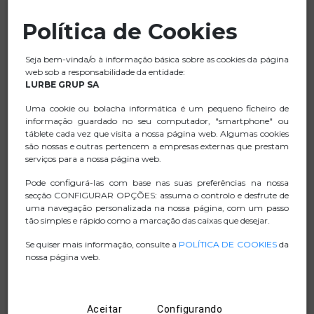
Feito de GaN e materiais à prova de fogo, é o carregador
Política de Cookies
ideal para smartphones, tablets e laptops.
É um carregador inteligente que permite um
Seja bem-vinda/o à informação básica sobre as cookies da página
carregamento mais eficiente da bateria do dispositivo,
web sob a responsabilidade da entidade:
prolongando sua vida útil.
LURBE GRUP SA
Ajusta automaticamente a potência de carregamento de
Uma cookie ou bolacha informática é um pequeno ficheiro de
acordo com o dispositivo, evitando o sobreaquecimento
informação guardado no seu computador, "smartphone" ou
e prolongando a vida útil da bateria.
táblete cada vez que visita a nossa página web. Algumas cookies
são nossas e outras pertencem a empresas externas que prestam
Design minimalista, leve e fácil de transportar. Ideal para
serviços para a nossa página web.
quem procura um carregador potente e versátil para
utilizar em casa e em viagem.
Pode configurá-las com base nas suas preferências na nossa
secção CONFIGURAR OPÇÕES: assuma o controlo e desfrute de
Inclui um cabo PD3.0 Type-C para Type-C 60W de 1,5
uma navegação personalizada na nossa página, com um passo
metros de comprimento para carregamento rápido e
tão simples e rápido como a marcação das caixas que desejar.
transferência de dados, entrançado e com revestimento
Se quiser mais informação, consulte a
POLÍTICA DE COOKIES
da
em alumínio.
nossa página web.
FICHA TECNICA
Aceitar
Configurando