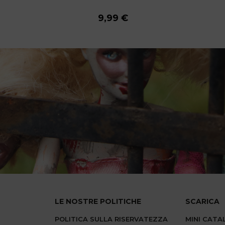
9,99 €
9,99 €
9,99 €
9,99 €
9,99 €
9,99 €
9,99 €
9,99 €
9,99 €
LE NOSTRE POLITICHE
SCARICA
POLITICA SULLA RISERVATEZZA
MINI CAT