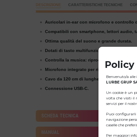
DESCRIZIONE
CARATTERISTICHE TECNICHE
CO
Auricolari in-ear con microfono e controllo 
Compatibili con smartphone, lettori audio, ta
Ottima qualità del suono e grande durata.
Dotati di tasto multifunzione e tecnologia de
Controlla la musica: riproduzione/pausa, b
Policy
Microfono integrato per rispondere e termin
Benvenuto/a alle i
Cavo da 120 cm di lunghezza che ti permette
LURBE GRUP SA
Connessione USB-C.
Un cookie è un p
volta che visiti i
servizi per il nost
Puoi configurarl
SCHEDA TECNICA
navigazione perso
caselle che preferis
MANUAL
Per maggiori info