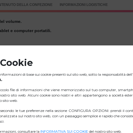
NTENUTO DELLA CONFEZIONE
INFORMAZIONI LOGISTICHE
del volume.
blet e computer portatili.
ll’assistente vocale.
rano precedente/successivo, con la semplice pressione di un puls
 Cookie
are le chiamate senza estrarre lo smartphone dalla tasca (funzion
nformazioni di base sui cookie presenti sul sito web, sotto la responsabilità del
 di muoverti liberamente.
.
iccolo file di informazioni che viene memorizzato sul tuo computer, smartph
l nostro sito web. Alcuni cookie sono nostri e altri appartengono a società est
ro sito web.
i secondo le tue preferenze nella sezione CONFIGURA OPZIONI: prendi il contr
ZIP IMMAGINI
nalizzata sul nostro sito web, con un passaggio semplice e rapido che consiste
ci.
D. DI CONFORMITÀ.
rmazioni, consultare la
INFORMATIVA SUI COOKIE
del nostro sito web.