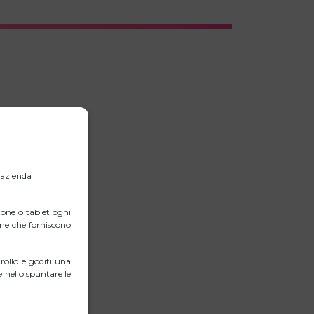
ante.
e vivavoce).
l’azienda
one o tablet ogni
erne che forniscono
ollo e goditi una
 nello spuntare le