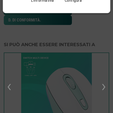
L’informativa
Configura
MANUAL
D. DI CONFORMITÀ.
SI PUÒ ANCHE ESSERE INTERESSATI A
‹
›