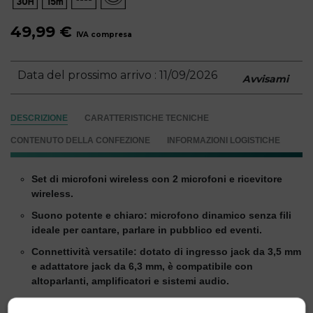
49,99 €
IVA compresa
Data del prossimo arrivo : 11/09/2026
Avvisami
DESCRIZIONE
CARATTERISTICHE TECNICHE
CONTENUTO DELLA CONFEZIONE
INFORMAZIONI LOGISTICHE
Set di microfoni wireless con 2 microfoni e ricevitore
wireless.
Suono potente e chiaro: microfono dinamico senza fili
ideale per cantare, parlare in pubblico ed eventi.
Connettività versatile: dotato di ingresso jack da 3,5 mm
e adattatore jack da 6,3 mm, è compatibile con
altoparlanti, amplificatori e sistemi audio.
Tecnologia wireless a 2,4 GHz: con una portata fino a 15