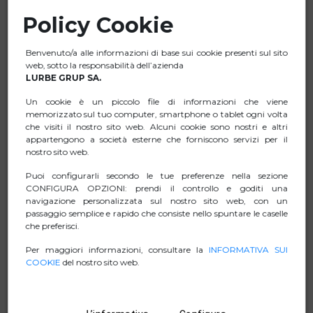
metri, offre una connessione stabile senza interferenze.
Policy Cookie
Controllo completo del microfono: consente di regolare
facilmente il volume e l'eco senza dover ricorrere ad
Benvenuto/a alle informazioni di base sui cookie presenti sul sito
apparecchiature aggiuntive.
web, sotto la responsabilità dell’azienda
Display indicatore della batteria: controlla il livello della
LURBE GRUP SA.
batteria in tempo reale per evitare interruzioni.
Un cookie è un piccolo file di informazioni che viene
Lunga durata della batteria: batteria del microfono da
memorizzato sul tuo computer, smartphone o tablet ogni volta
che visiti il nostro sito web. Alcuni cookie sono nostri e altri
1500 mAh e batteria del ricevitore da 650 mAh, entrambe
appartengono a società esterne che forniscono servizi per il
con un'autonomia fino a 30 ore di utilizzo continuo.
nostro sito web.
Perfetto per tutte le occasioni: Ideale per karaoke, bus
Puoi configurarli secondo le tue preferenze nella sezione
turistici, palestre, feste, eventi e altro ancora.
CONFIGURA OPZIONI: prendi il controllo e goditi una
Facile da usare: pulsante ON/OFF per un'accensione
navigazione personalizzata sul nostro sito web, con un
passaggio semplice e rapido che consiste nello spuntare le caselle
rapida e una facile connessione in pochi secondi.
che preferisci.
Per maggiori informazioni, consultare la
INFORMATIVA SUI
COOKIE
del nostro sito web.
SCHEDA TECNICA
ZIP IMMAGINI