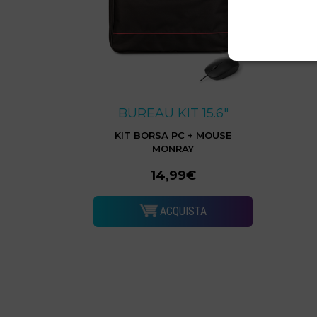
BUREAU KIT 15.6"
KIT BORSA PC + MOUSE
MONRAY
14,99€
ACQUISTA