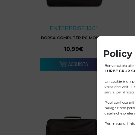
ENTERPRISE 15.6"
BORSA COMPUTER PC MONRAY
E
10,99€
Policy
ACQUISTA
Benvenuto/a alle i
LURBE GRUP SA
Un cookie è un p
volta che visiti i
servizi per il nost
Puoi configurarl
navigazione perso
caselle che preferis
Per maggiori info