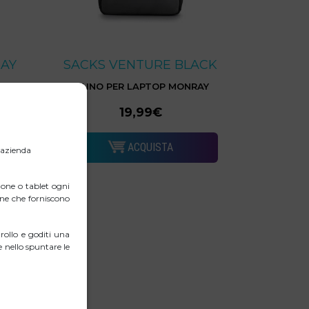
RAY
SACKS VENTURE BLACK
RAY
ZAINO PER LAPTOP MONRAY
19,99€
ACQUISTA
l’azienda
one o tablet ogni
erne che forniscono
ollo e goditi una
 nello spuntare le