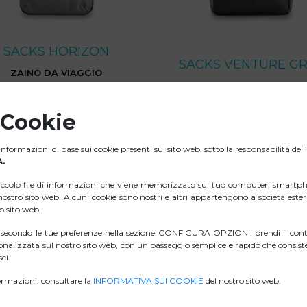
SACKS HORIZON
SACKS VENTURE G
ZAINO DA VIAGGIO
SPANDIBILE PER LAPTOP
ZAINO PER LAPTOP MON
29,99€
19,99€
 Cookie
ACQUISTA
ACQUISTA
nformazioni di base sui cookie presenti sul sito web, sotto la responsabilità del
.
iccolo file di informazioni che viene memorizzato sul tuo computer, smartph
l nostro sito web. Alcuni cookie sono nostri e altri appartengono a società est
ro sito web.
i secondo le tue preferenze nella sezione CONFIGURA OPZIONI: prendi il contr
nalizzata sul nostro sito web, con un passaggio semplice e rapido che consiste
ci.
rmazioni, consultare la
INFORMATIVA SUI COOKIE
del nostro sito web.