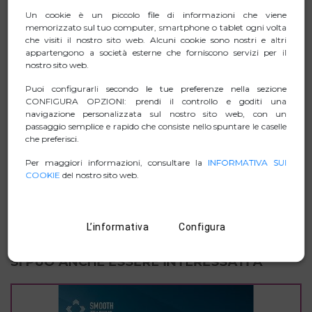
Ambidestro
Un cookie è un piccolo file di informazioni che viene
Le sue dimensioni medie sono perfette sia per desktop
memorizzato sul tuo computer, smartphone o tablet ogni volta
che visiti il nostro sito web. Alcuni cookie sono nostri e altri
che per notebook
appartengono a società esterne che forniscono servizi per il
nostro sito web.
Puoi configurarli secondo le tue preferenze nella sezione
CONFIGURA OPZIONI: prendi il controllo e goditi una
SCHEDA TECNICA
navigazione personalizzata sul nostro sito web, con un
passaggio semplice e rapido che consiste nello spuntare le caselle
ZIP IMMAGINI
che preferisci.
Per maggiori informazioni, consultare la
INFORMATIVA SUI
MANUAL
COOKIE
del nostro sito web.
D. DI CONFORMITÀ.
L’informativa
Configura
SI PUÒ ANCHE ESSERE INTERESSATI A