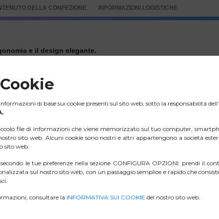
NTENUTO DELLA CONFEZIONE
INFORMAZIONI LOGISTICHE
rgonomia e il design elegante.
mento che garantiscono un controllo eccellente.
 Cookie
nformazioni di base sui cookie presenti sul sito web, sotto la responsabilità del
stri.
.
iccolo file di informazioni che viene memorizzato sul tuo computer, smartph
l nostro sito web. Alcuni cookie sono nostri e altri appartengono a società est
ro sito web.
ZIP IMMAGINI
i secondo le tue preferenze nella sezione CONFIGURA OPZIONI: prendi il contr
nalizzata sul nostro sito web, con un passaggio semplice e rapido che consiste
D. DI CONFORMITÀ.
ci.
rmazioni, consultare la
INFORMATIVA SUI COOKIE
del nostro sito web.