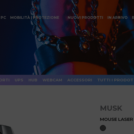
 PC
MOBILITÀ | PROTEZIONE
NUOVI PRODOTTI
IN ARRIVO
ORTI
UPS
HUB
WEBCAM
ACCESSORI
TUTTI I PRODOT
MUSK
MOUSE LASER 