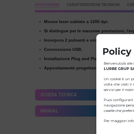
DESCRIZIONE
CARATTERISTICHE TECNICHE
CO
Mouse laser cablato a 1200 dpi.
Si distingue per le massime prestazioni, l'e
Incorpora 2 pulsanti e una rotella di scorri
Policy
Connessione USB.
Installazione Plug and Play.
Benvenuto/a alle i
Appositamente progettato per utenti ambide
LURBE GRUP SA
Un cookie è un p
volta che visiti i
servizi per il nost
SCHEDA TECNICA
Puoi configurarl
navigazione perso
MANUAL
caselle che preferis
Per maggiori info