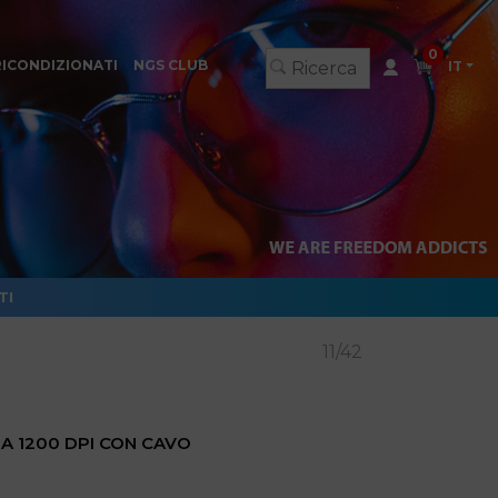
0
RICONDIZIONATI
NGS CLUB
IT
TI
11/42
A 1200 DPI CON CAVO