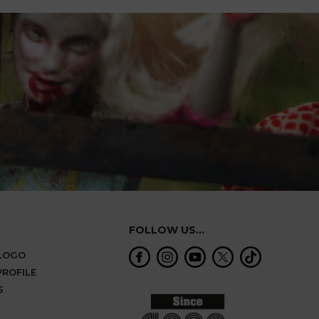
FOLLOW US...
ALOGO
ROFILE
S