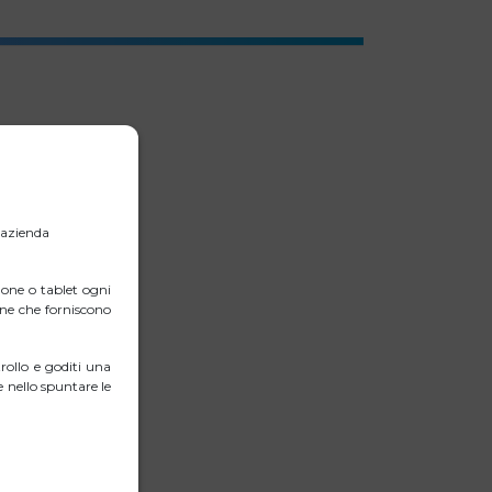
l’azienda
one o tablet ogni
erne che forniscono
ollo e goditi una
 nello spuntare le