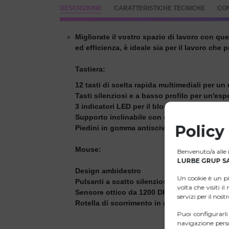
DESCRIZIONE
CARATTERISTICHE TECNICHE
CO
Migliorate il vostro spazio di lavoro con qu
ed efficienza, è ideale sia per il lavoro che p
Tastiera:
12 tasti di scelta rapida multimediali per un
Tasti silenziosi e a basso profilo per un'esp
3 indicatori LED per il blocco delle maiuscole
Supporto inclinabile con due livelli di ang
Policy
Piedini in gomma antiscivolo per mantenere 
Mouse:
Benvenuto/a alle i
LURBE GRUP SA
Design ambidestro
Un cookie è un p
Pulsanti a scatto silenziosi per un ambiente 
volta che visiti i
Sensore ottico da 1200 DPI per una navigazi
servizi per il nost
Rotella di scorrimento in gomma antiscivolo
Puoi configurarl
navigazione perso