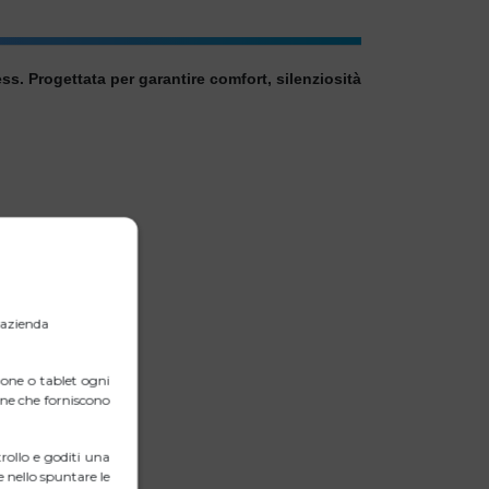
ss. Progettata per garantire comfort, silenziosità
l’azienda
one o tablet ogni
erne che forniscono
ollo e goditi una
 nello spuntare le