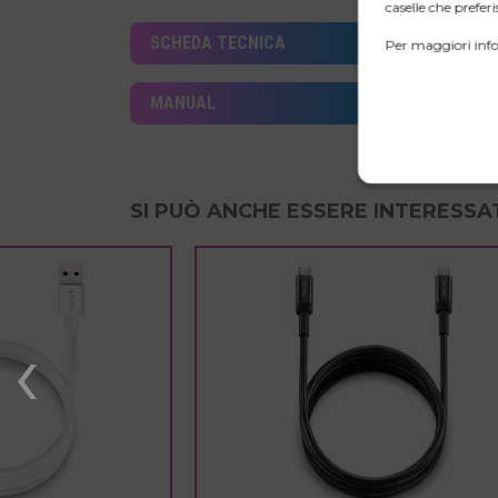
caselle che preferis
SCHEDA TECNICA
Per maggiori info
MANUAL
SI PUÒ ANCHE ESSERE INTERESSAT
‹