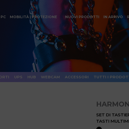
 PC
MOBILITÀ | PROTEZIONE
NUOVI PRODOTTI
IN ARRIVO
ORTI
UPS
HUB
WEBCAM
ACCESSORI
TUTTI I PRODOT
HARMON
SET DI TASTI
TASTI MULTIM