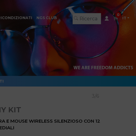
0
RICONDIZIONATI
NGS CLUB
IT
TI
3/6
Y KIT
ERA E MOUSE WIRELESS SILENZIOSO CON 12
EDIALI