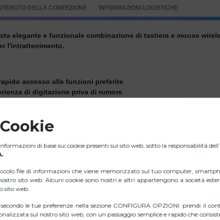
NTENUTO DELLA CONFEZIONE
INFORMAZIONI LOGISTICHE
esta elegante e funzionale combinazione di tastiera e mouse wirele
er l'intrattenimento.
 rapido accesso alle funzioni preferite
erienza di digitazione priva di rumore
, il blocco dei numeri e lo stato della batteria
olazione per un uso ergonomico
 Cookie
la tastiera in posizione
nformazioni di base sui cookie presenti sul sito web, sotto la responsabilità del
.
iccolo file di informazioni che viene memorizzato sul tuo computer, smartph
privo di distrazioni
l nostro sito web. Alcuni cookie sono nostri e altri appartengono a società est
one fluida
ro sito web.
 per una presa e un controllo migliori
i secondo le tue preferenze nella sezione CONFIGURA OPZIONI: prendi il contr
nalizzata sul nostro sito web, con un passaggio semplice e rapido che consiste