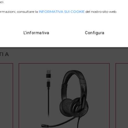
ci.
ZIP IMMAGINI
rmazioni, consultare la
INFORMATIVA SUI COOKIE
del nostro sito web.
D. DI CONFORMITÀ.
L’informativa
Configura
I A