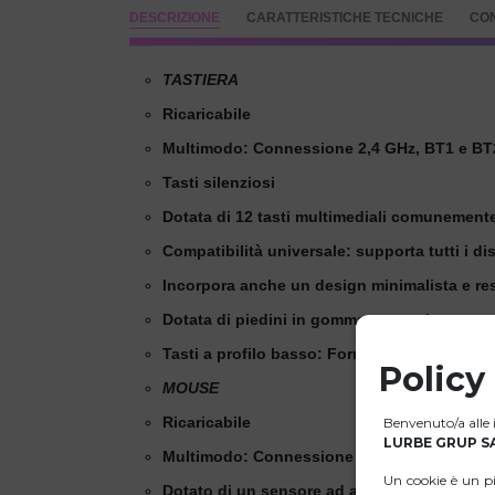
DESCRIZIONE
CARATTERISTICHE TECNICHE
CO
TASTIERA
Ricaricabile
Multimodo: Connessione 2,4 GHz, BT1 e BT
Tasti silenziosi
Dotata di 12 tasti multimediali comunemente
Compatibilità universale: supporta tutti i d
Incorpora anche un design minimalista e resis
Dotata di piedini in gomma per assicurare un
Tasti a profilo basso: Fornisce un'impareggi
Policy
MOUSE
Ricaricabile
Benvenuto/a alle i
LURBE GRUP SA
Multimodo: Connessione 2,4 GHz, BT1 e BT
Un cookie è un p
Dotato di un sensore ad alte prestazioni, DP