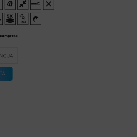
 compresa
TA