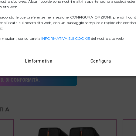
l nostro sito web. Alcuni cookie sono nostri e altri appartengono a società est
ro sito web.
una migliore presa con lo scorrimento e 5 pulsanti.
i secondo le tue preferenze nella sezione CONFIGURA OPZIONI: prendi il contr
l risparmio energetico.
nalizzata sul nostro sito web, con un passaggio semplice e rapido che consiste
ci.
rmazioni, consultare la
INFORMATIVA SUI COOKIE
del nostro sito web.
L’informativa
Configura
ZIP IMMAGINI
D. DI CONFORMITÀ.
I A