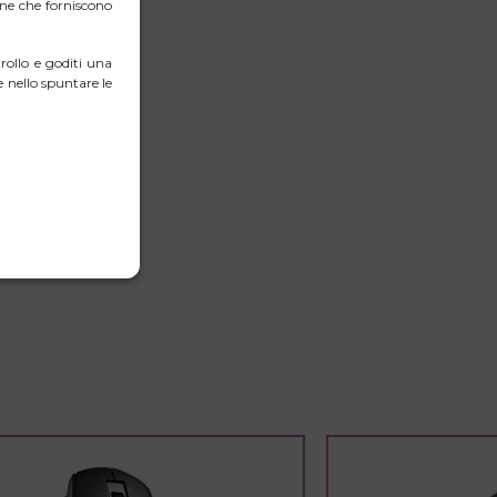
erne che forniscono
ollo e goditi una
 nello spuntare le