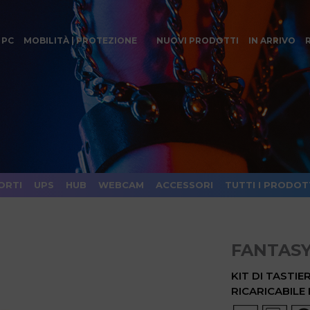
 PC
MOBILITÀ | PROTEZIONE
NUOVI PRODOTTI
IN ARRIVO
ORTI
UPS
HUB
WEBCAM
ACCESSORI
TUTTI I PRODOT
FANTASY
KIT DI TASTI
RICARICABILE 