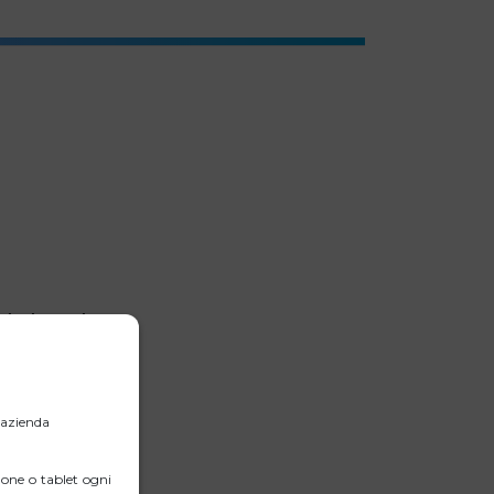
scivolamenti.
l’azienda
one o tablet ogni