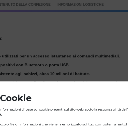
NTENUTO DELLA CONFEZIONE
INFORMAZIONI LOGISTICHE
2
 utilizzati per un accesso istantaneo ai comandi multimediali.
ispositivi con Bluetooth o porta USB.
tente agli schizzi, circa 10 milioni di battute.
a posizione stabile e il massimo comfort della tastiera e evitare 
abile sensazione al tatto.
 Cookie
nformazioni di base sui cookie presenti sul sito web, sotto la responsabilità del
.
2
iccolo file di informazioni che viene memorizzato sul tuo computer, smartph
I: 1600.