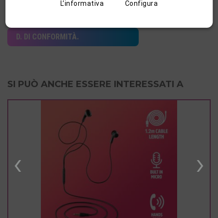
L’informativa
Configura
MANUAL
D. DI CONFORMITÀ.
SI PUÒ ANCHE ESSERE INTERESSATI A
‹
›