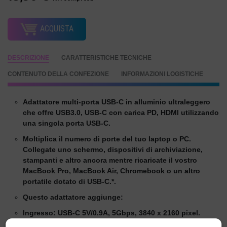
ACQUISTA
DESCRIZIONE
CARATTERISTICHE TECNICHE
CONTENUTO DELLA CONFEZIONE
INFORMAZIONI LOGISTICHE
Adattatore multi-porta USB-C in alluminio ultraleggero
che offre USB3.0, USB-C con carica PD, HDMI utilizzando
una singola porta USB-C.
Moltiplica il numero di porte del tuo laptop o PC.
Collegate uno schermo, dispositivi di archiviazione,
stampanti e altro ancora mentre ricaricate il vostro
MacBook Pro, MacBook Air, Chromebook o un altro
portatile dotato di USB-C.*.
Questo adattatore aggiunge:
Ingresso: USB-C 5V/0.9A, 5Gbps, 3840 x 2160 pixel.