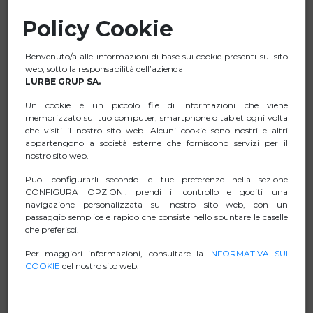
Uscita: 2 porte USB 3.0: 5 V/0,9 A.
Policy Cookie
Porta USB-C con ricarica PD da 100 W
Porta HDMI: 3840 x 2160 pixel. 4K 30Hz
Benvenuto/a alle informazioni di base sui cookie presenti sul sito
Velocità di trasferimento dati fino a 5 Gbps, la porta USB
web, sotto la responsabilità dell’azienda
LURBE GRUP SA.
3.0 trasmette i dati 10 volte più velocemente di USB 2.0.
Dimensioni ridotte e straordinaria leggerezza, facile da
Un cookie è un piccolo file di informazioni che viene
memorizzato sul tuo computer, smartphone o tablet ogni volta
trasportare in viaggio.
che visiti il nostro sito web. Alcuni cookie sono nostri e altri
È realizzato in lega di alluminio, con una buona
appartengono a società esterne che forniscono servizi per il
dissipazione del calore e una maggiore durata.
nostro sito web.
Compatibilità universale: Windows 11 / 10 / 8 / 8 / 8.1 / 7 /
Puoi configurarli secondo le tue preferenze nella sezione
XP / Vista, Mac OS e Linux.
CONFIGURA OPZIONI: prendi il controllo e goditi una
navigazione personalizzata sul nostro sito web, con un
Installazione Plug and Play.
passaggio semplice e rapido che consiste nello spuntare le caselle
che preferisci.
Per maggiori informazioni, consultare la
INFORMATIVA SUI
COOKIE
del nostro sito web.
SCHEDA TECNICA
ZIP IMMAGINI