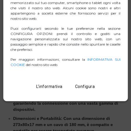
per il trasferimento dei dati, la ricarica rapida e l'uscita
memorizzato sul tuo computer, smartphone o tablet ogni volta
che visiti il nostro sito web. Alcuni cookie sono nostri e altri
video.
appartengono a società esterne che forniscono servizi per il
Plug and Play: non sono necessari driver aggiuntivi,
nostro sito web.
basta collegarlo e utilizzarlo subito.
Puoi configurarli secondo le tue preferenze nella sezione
Buona Dissipazione del Calore: Il design efficiente
CONFIGURA OPZIONI: prendi il controllo e goditi una
navigazione personalizzata sul nostro sito web, con un
garantisce una dissipazione del calore adeguata per
passaggio semplice e rapido che consiste nello spuntare le caselle
un'operatività ottimale.
che preferisci.
Compatibilità MST: Compatibile con la funzione MST,
Per maggiori informazioni, consultare la
INFORMATIVA SUI
consentendo l'uso simultaneo delle porte HDMI e VGA
COOKIE
del nostro sito web.
per un'esperienza multitasking.
Ricarica Rapida e Riproduzione Simultanea: Possibilità
di caricare dispositivi mentre riproduci contenuti.
L’informativa
Configura
Compatibilità USB 3.0: Standard USB 3.0 con
compatibilità retroattiva per le versioni USB 2.0/1.1,
garantendo la connessione con una vasta gamma di
dispositivi.
Dimensioni e Portabilità: Con una dimensione di
273x80x17 mm e un cavo di 180 mm, è compatto e
portatile per essere trasportato ovunque.