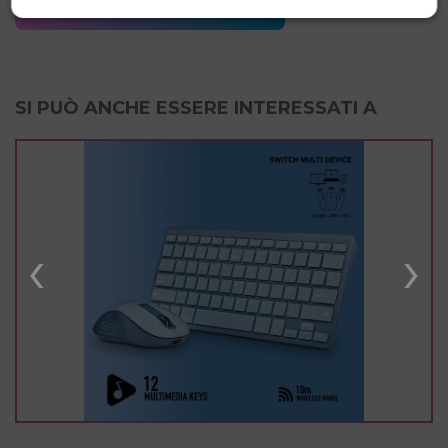
D. DI CONFORMITÀ.
SI PUÒ ANCHE ESSERE INTERESSATI A
‹
›