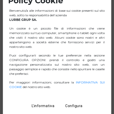
Policy Cookie
Slot per scheda SD: 40 Mbps
Slot per scheda TF: 40 Mbps
Benvenuto/a alle informazioni di base sui cookie presenti sul sito
web, sotto la responsabilità dell’azienda
Dimensioni ridotte e straordinaria leggerezza, facile da
LURBE GRUP SA.
trasportare in viaggio.
Un cookie è un piccolo file di informazioni che viene
È realizzato con una custodia in lega di alluminio, con
memorizzato sul tuo computer, smartphone o tablet ogni volta
una buona dissipazione del calore e una vita più lunga.
che visiti il nostro sito web. Alcuni cookie sono nostri e altri
appartengono a società esterne che forniscono servizi per il
Compatibilità universale: Windows
nostro sito web.
11/10/8/8.1/7/XP/Vista, Mac OS X e Linux.
Puoi configurarli secondo le tue preferenze nella sezione
Installazione "Plug and Play", non è necessario
CONFIGURA OPZIONI: prendi il controllo e goditi una
installare driver.
navigazione personalizzata sul nostro sito web, con un
passaggio semplice e rapido che consiste nello spuntare le caselle
che preferisci.
Per maggiori informazioni, consultare la
INFORMATIVA SUI
SCHEDA TECNICA
COOKIE
del nostro sito web.
ZIP IMMAGINI
L’informativa
Configura
MANUAL