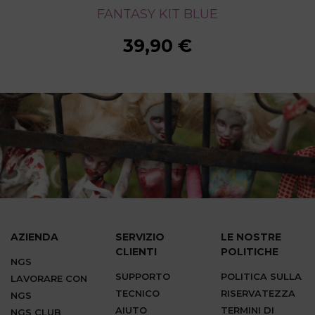
FANTASY KIT BLUE
FANTASY KIT BLUE
FANTASY KIT BLUE
FANTASY KIT BLUE
FANTASY KIT BLUE
FANTASY KIT BLUE
39,90 €
39,90 €
39,90 €
39,90 €
39,90 €
39,90 €
AZIENDA
SERVIZIO
LE NOSTRE
CLIENTI
POLITICHE
NGS
SUPPORTO
POLITICA SULLA
LAVORARE CON
TECNICO
RISERVATEZZA
NGS
AIUTO
TERMINI DI
NGS CLUB