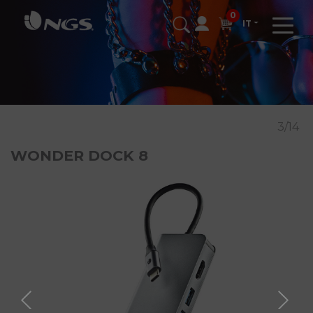
0
IT
3/14
WONDER DOCK 8